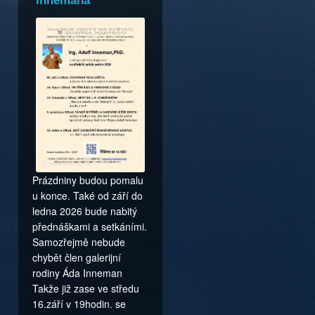
Innemana
Prázdniny budou pomalu
u konce. Také od září do
ledna 2026 bude nabitý
přednáškami a setkáními.
Samozřejmě nebude
chybět člen galerijní
rodiny Áda Inneman
Takže již zase ve středu
16.září v 19hodin. se