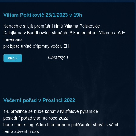
Viliam Poltikovič 25/1/2023 v 19h
Nenechte si ujít promítání filmů Viliama Poltikoviče
Dalajláma v Buddhových stopách. S komentářem Viliama a Ady
Innemana
prožijete určitě příjemný večer. EH
Obrázky: 1
Více »
Večerní pořad v Prosinci 2022
14. prosince se bude konat v Křišťálové pyramidě
poslední pořad v tomto roce 2022
bude nám s Ing. Adou Inemannem potěšením strávit s vámi
tento adventní čas