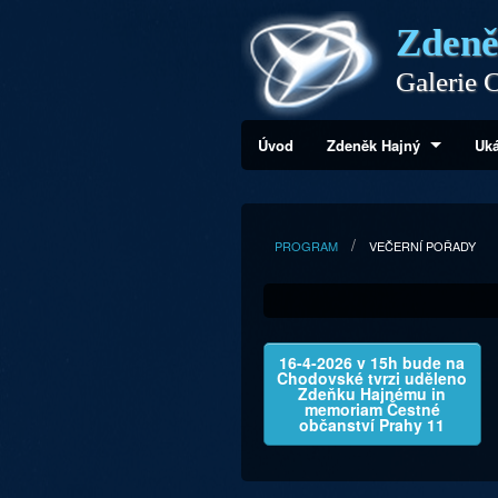
Zdeně
Galerie C
Úvod
Zdeněk Hajný
Uká
PROGRAM
VEČERNÍ POŘADY
16-4-2026 v 15h bude na
Chodovské tvrzi uděleno
Zdeňku Hajnému in
memoriam Čestné
občanství Prahy 11