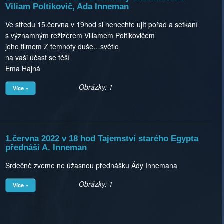
Viliam Poltikovič, Ada Inneman
Ve středu 15.června v 19hod si nenechte ujít pořad a setkání
s významným režizérem Viliamem Poltikovičem
jeho filmem Z temnoty duše…světlo
na vaši účast se těší
Ema Hajná
Obrázky: 1
Více »
1.června 2022 v 18 hod Tajemství starého Egypta
přednáší A. Inneman
Srdečně zveme ne úžasnou přednášku Ády Innemana
Obrázky: 1
Více »