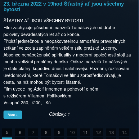
23. března 2022 v 19hod Šťastný ať jsou všechny
bytosti
ŠŤASTNY AŤ JSOU VŠECHNY BYTOSTI
Film zachycuje působení manželů Tomášových od druhé
poloviny devadesátých let až do konce.
Přiblíží jedinečnou a neopakovatelnou atmosféru pravidelných
setkání ve zcela zaplněném velkém sálu pražské Lucerny.
Absence nenáboženské spirituality v moderní společnosti stojí za
mnoha velkými problémy dneška. Odkaz manželů Tomášových
je stále platný, kupodivu dnes i naléhavější. Poznání, rozlišování,
uvědomování, které Tomášovi ve filmu zprostředkovávají, je
cesta, na níž mohou být bytosti šťastné.
Film uvede Ing.Adolf Innemen a pohovoří o něm
s režisérem Viliamem Poltikovičem
Vstupné 250,–/200,– Kč
Obrázky: 1
Více »
5
6
7
8
9
10
11
12
13
14