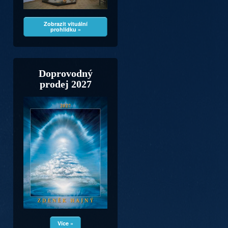
Zobrazit vituální
prohlídku »
Doprovodný
prodej 2027
Více »