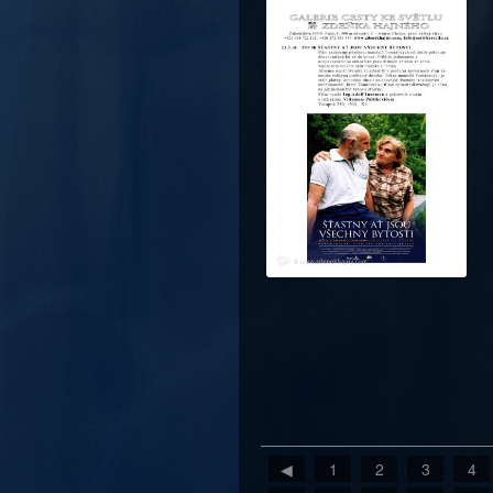
◀
1
2
3
4