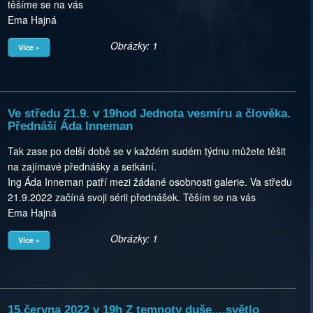
těšíme se na vás
Ema Hajná
Obrázky: 1
Více »
Ve středu 21.9. v 19hod Jednota vesmíru a člověka.
Přednáší Áda Inneman
Tak zase po delší době se v každém sudém týdnu můžete těšit
na zajímavé přednášky a setkání.
Ing Áda Inneman patří mezi žádané osobnosti galerie. Va středu
21.9.2022 začíná svoji sérii přednášek. Těším se na vás
Ema Hajná
Obrázky: 1
Více »
15.června 2022 v 19h Z temnoty duše....světlo