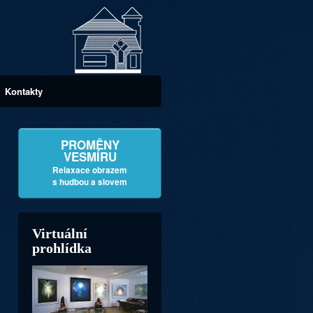
Kontakty
PROMĚNY
VESMÍRU
Relaxace obrazem
s hudbou a slovem
Virtuální
prohlídka