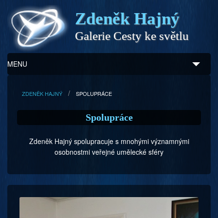
Zdeněk Hajný
Galerie Cesty ke světlu
MENU
Úvod
ZDENĚK HAJNÝ
SPOLUPRÁCE
Zdeněk Hajný
Spolupráce
Ukázky z díla
Zdeněk Hajný spolupracuje s mnohými významnými
Galerie
osobnostmi veřejné umělecké sféry
Program
Doprovodný prodej
Kontakty