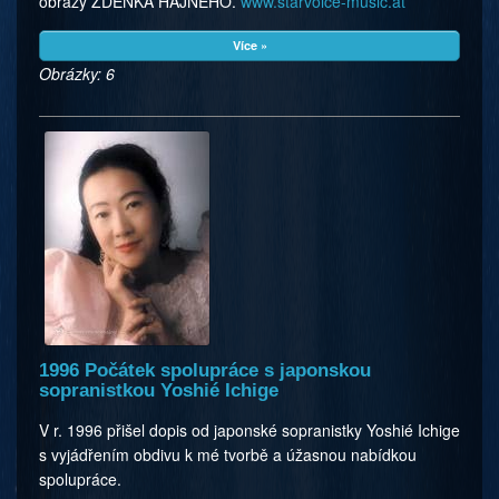
obrazy ZDEŇKA HAJNÉHO.
www.starvoice-music.at
Více »
Obrázky: 6
1996 Počátek spolupráce s japonskou
sopranistkou Yoshié Ichige
V r. 1996 přišel dopis od japonské sopranistky Yoshié Ichige
s vyjádřením obdivu k mé tvorbě a úžasnou nabídkou
spolupráce.