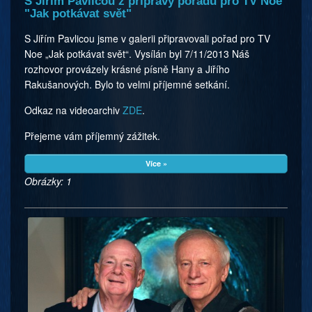
S Jiřím Pavlicou z přípravy pořadu pro TV Noe
"Jak potkávat svět"
S Jiřím Pavlicou jsme v galerii připravovali pořad pro TV
Noe „Jak potkávat svět“. Vysílán byl 7/11/2013 Náš
rozhovor provázely krásné písně Hany a Jiřího
Rakušanových. Bylo to velmi příjemné setkání.
Odkaz na videoarchiv
ZDE
.
Přejeme vám příjemný zážitek.
Více »
Obrázky: 1