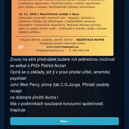
Znovu na sérii přednášek budete mít jedinečnou možnost
se setkat s PhDr Patricii Anzari
Opírá se o základy, jež jí v praxi předal učitel, americký
psychiatr
John Weir Perry, přímý žák C.G.Junga. Přináší osobitý
recept
na důstojné přežití ducha i
těla v podmínkách současné konzumní společnosti.
Inspiruje
Více »