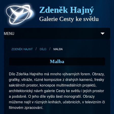
Zdeněk Hajný
Galerie Cesty ke světlu
MENU
Úvod
ZDENĚK HAJNÝ
DÍLO
MALBA
Zdeněk Hajný
Malba
Ukázky z díla
Dílo Zdeňka Hajného má mnoho výtvarných forem. Obrazy,
grafiky, vitráže, různé kompozice z drahých kamenů, fresky
Galerie
sakrálních prostor, koncepce multimediálních projektů,
architektonický návrh galerie Cesty ke světlu i jejích prostor
Program
a podobně. O jeho díle vyšlo šest monografií. Obrazy
můžeme najít v různých knihách, učebnicích, v televizním či
Doprovodný prodej
filmovém zpracování.
Kontakty