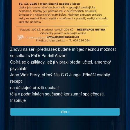
Znovu na sérii přednášek budete mít jedinečnou možnost
se setkat s PhDr Patricii Anzari
Opírá se o základy, jež jí v praxi předal učitel, americký
psychiatr
John Weir Perry, přímý žák C.G.Junga. Přináší osobitý
recept
na důstojné přežití ducha i
těla v podmínkách současné konzumní společnosti.
Inspiruje
Více »