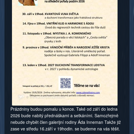
Prázdniny budou pomalu u konce. Také od září do ledna
2026 bude nabitý přednáškami a setkáními. Samozřejmě
nebude chybět člen galerijní rodiny Áda Inneman Takže již
zase ve středu 16.září v 19hodin. se budeme na vás těšit.