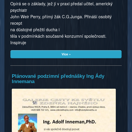
Opírá se o základy, jež jí v praxi předal učitel, americký
psychiatr
John Weir Perry, přímý žák C.G.Junga. Přináší osobitý
recept
na důstojné přežití ducha i
těla v podmínkách současné konzumní společnosti.
Inspiruje
Více »
Plánované podzimní přednášky Ing Ády
Innemana