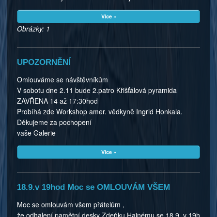
Více »
Obrázky: 1
UPOZORNĚNÍ
Omlouváme se návštěvníkům
V sobotu dne 2.11 bude 2.patro Křišťálová pyramida
ZAVŘENA 14 až 17:30hod
Probíhá zde Workshop amer. vědkyně Ingrid Honkala.
Děkujeme za pochopení
vaše Galerie
Více »
18.9.v 19hod Moc se OMLOUVÁM VŠEM
Moc se omlouvám všem přátelům ,
že odhalení pamětní desky Zdeňku Hajnému se 18.9. v 19h