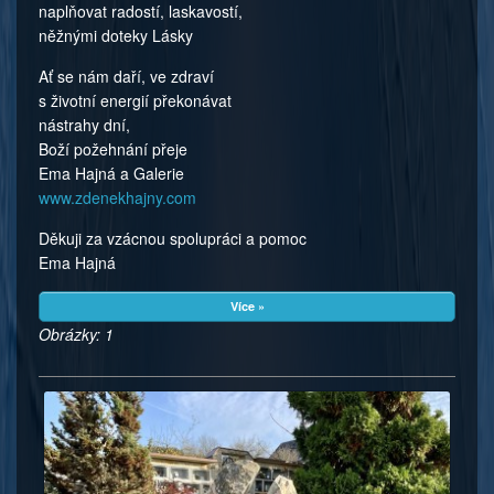
naplňovat radostí, laskavostí,
něžnými doteky Lásky
Ať se nám daří, ve zdraví
s životní energií překonávat
nástrahy dní,
Boží požehnání přeje
Ema Hajná a Galerie
www.zdenekhajny.com
Děkuji za vzácnou spolupráci a pomoc
Ema Hajná
Více »
Obrázky: 1