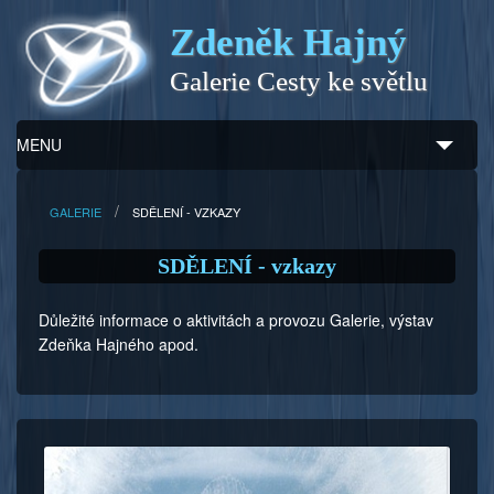
Zdeněk Hajný
Galerie Cesty ke světlu
MENU
Úvod
GALERIE
SDĚLENÍ - VZKAZY
Zdeněk Hajný
SDĚLENÍ - vzkazy
Ukázky z díla
Důležité informace o aktivitách a provozu Galerie, výstav
Zdeňka Hajného apod.
Galerie
Program
Doprovodný prodej
Kontakty