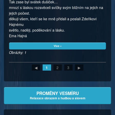
Tak zase byl svátek dušiček…
mnozí s láskou rozsvěceli svíčky svým bližním na jejich na
jejich počest.
děkuji všem, kteří se ke mně přidali a poslali Zdeňkovi
Hajnému
světlo, naději, poděkování a lásku.
Ema Hajná
Více »
Obrázky: 1
◀
1
2
3
▶
PROMĚNY VESMÍRU
Relaxace obrazem s hudbou a slovem