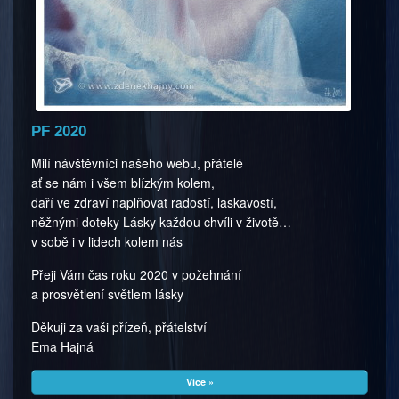
PF 2020
Milí návštěvníci našeho webu, přátelé
ať se nám i všem blízkým kolem,
daří ve zdraví naplňovat radostí, laskavostí,
něžnými doteky Lásky každou chvíli v životě…
v sobě i v lidech kolem nás
Přeji Vám čas roku 2020 v požehnání
a prosvětlení světlem lásky
Děkuji za vaši přízeň, přátelství
Ema Hajná
Více »