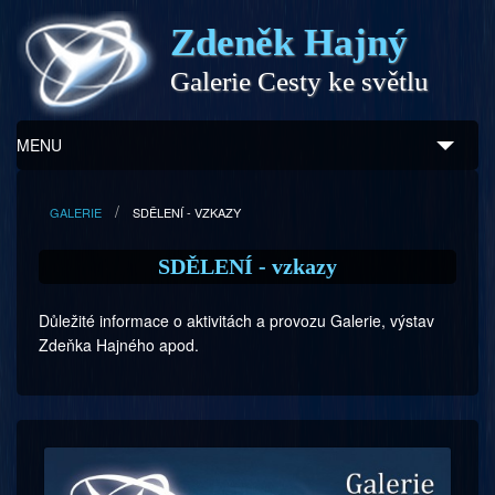
Zdeněk Hajný
Galerie Cesty ke světlu
MENU
Úvod
GALERIE
SDĚLENÍ - VZKAZY
Zdeněk Hajný
SDĚLENÍ - vzkazy
Ukázky z díla
Důležité informace o aktivitách a provozu Galerie, výstav
Zdeňka Hajného apod.
Galerie
Program
Doprovodný prodej
Kontakty