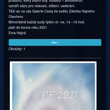
prostoru, který svými díly, hudbou – atmosférou
vytváří oázu pro relaxaci, ztišení, usebrání.
Těší se na vás Galerie Cesty ke světlu Zdeňka Hajného
Otevřeno
Mimořádně každý sudý týden út -ne, 14 –19 hod.
platí do konce roku 2021
Ema Hajná
Více »
Obrázky: 1