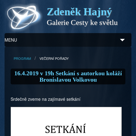
Zdeněk Hajný
Galerie Cesty ke světlu
MENU
Úvod
PROGRAM
VEČERNÍ POŘADY
Zdeněk Hajný
16.4.2019 v 19h Setkání s autorkou koláží
Bronislavou Volkovou
Ukázky z díla
Galerie
Srdečně zveme na zajímavé setkání
Program
Doprovodný prodej
Kontakty