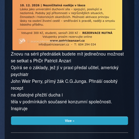
Znovu na sérii přednášek budete mít jedinečnou možnost
se setkat s PhDr Patricii Anzari
Opírá se o základy, jež jí v praxi předal učitel, americký
psychiatr
John Weir Perry, přímý žák C.G.Junga. Přináší osobitý
recept
na důstojné přežití ducha i
těla v podmínkách současné konzumní společnosti.
Inspiruje
Více »