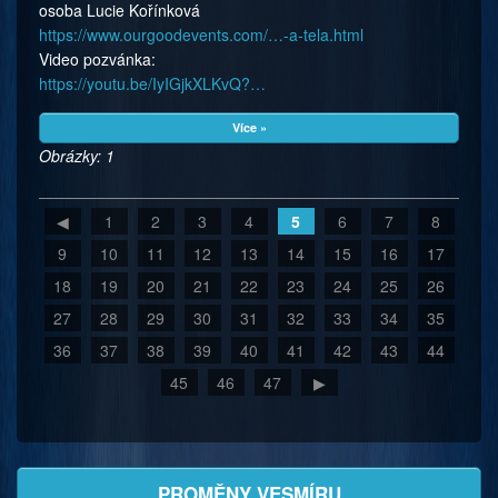
osoba Lucie Kořínková
https://www.ourgoodevents.com/…-a-tela.html
Video pozvánka:
https://youtu.be/IyIGjkXLKvQ?…
Více »
Obrázky: 1
◀
1
2
3
4
5
6
7
8
9
10
11
12
13
14
15
16
17
18
19
20
21
22
23
24
25
26
27
28
29
30
31
32
33
34
35
36
37
38
39
40
41
42
43
44
45
46
47
▶
PROMĚNY VESMÍRU