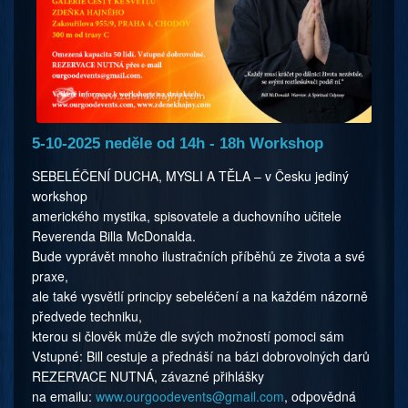
5-10-2025 neděle od 14h - 18h Workshop
SEBELÉČENÍ DUCHA, MYSLI A TĚLA – v Česku jediný
workshop
amerického mystika, spisovatele a duchovního učitele
Reverenda Billa McDonalda.
Bude vyprávět mnoho ilustračních příběhů ze života a své
praxe,
ale také vysvětlí principy sebeléčení a na každém názorně
předvede techniku,
kterou si člověk může dle svých možností pomoci sám
Vstupné: Bill cestuje a přednáší na bázi dobrovolných darů
REZERVACE NUTNÁ, závazné přihlášky
na emailu:
www.ourgoodevents@
gmail.com
, odpovědná