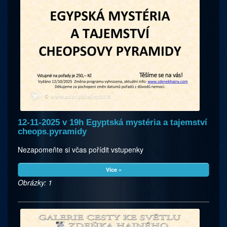
12-11-2025 v 19h Egyptská mystéria a tajemství
cheops.pyramidy
Nezapomeňte si včas pořídit vstupenky
Více »
Obrázky: 1