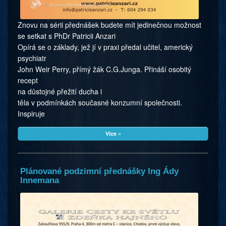
Znovu na sérii přednášek budete mít jedinečnou možnost
se setkat s PhDr Patricii Anzari
Opírá se o základy, jež jí v praxi předal učitel, americký
psychiatr
John Weir Perry, přímý žák C.G.Junga. Přináší osobitý
recept
na důstojné přežití ducha i
těla v podmínkách současné konzumní společnosti.
Inspiruje
Více »
Plánované podzimní přednášky Ing Ády
Innemana