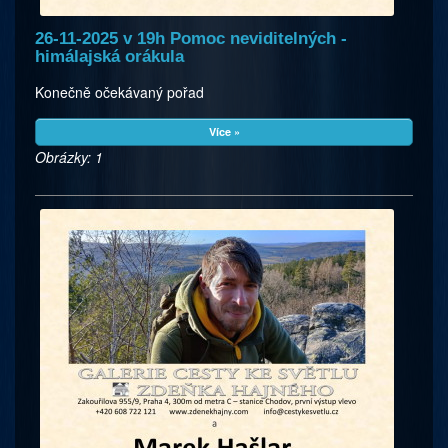
26-11-2025 v 19h Pomoc neviditelných -
himálajská orákula
Konečně očekávaný pořad
Více »
Obrázky: 1