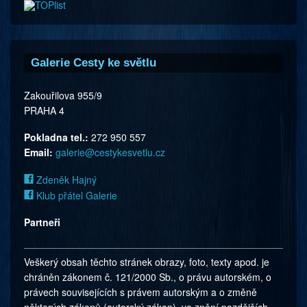
Galerie Cesty ke světlu
Zakouřilova 955/9
PRAHA 4
Pokladna tel.:
272 950 557
Email:
galerie@cestykesvetlu.cz
Zdeněk Hajný
Klub přátel Galerie
Partneři
Veškerý obsah těchto stránek obrazy, foto, texty apod. je
chráněn zákonem č. 121/2000 Sb., o právu autorském, o
právech souvisejících s právem autorským a o změně
některých zákonů (autorský zákon), ve znění pozdějších