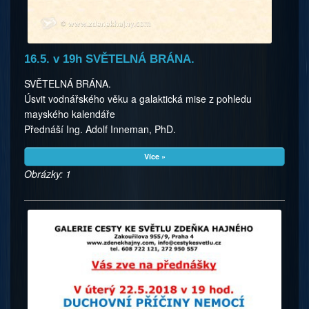
16.5. v 19h SVĚTELNÁ BRÁNA.
SVĚTELNÁ BRÁNA.
Úsvit vodnářského věku a galaktická mise z pohledu
mayského kalendáře
Přednáší Ing. Adolf Inneman, PhD.
Více »
Obrázky: 1