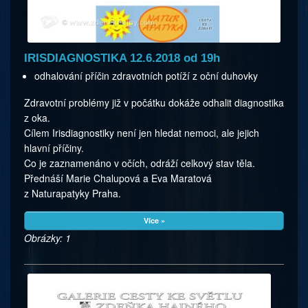
IRISDIAGNOSTIKA 12.6.2018 od 19h
odhalování příčin zdravotních potíží z oční duhovky
Zdravotní problémy již v počátku dokáže odhalit diagnostika
z oka.
Cílem Irisdiagnostiky není jen hledat nemoci, ale jejich
hlavní příčiny.
Co je zaznamenáno v očích, odráží celkový stav těla.
Přednáší Marie Chalupová a Eva Maratová
z Naturapatyky Pra­ha.
Více »
Obrázky: 1