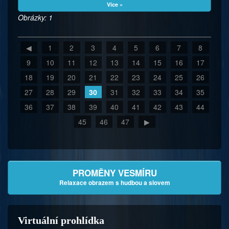
Více »
Obrázky: 1
◀
1
2
3
4
5
6
7
8
9
10
11
12
13
14
15
16
17
18
19
20
21
22
23
24
25
26
27
28
29
30
31
32
33
34
35
36
37
38
39
40
41
42
43
44
45
46
47
▶
PROMĚNY VESMÍRU
Relaxace obrazem s hudbou a slovem
Virtuální prohlídka