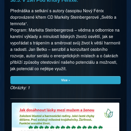
30.5. v 19h Pod křídly Fénixe.
Přednáška a setkání s autory časopisu Nový Fénix
doprovázené křtem CD Markéty Steinbergerové „Světlo a
temnota“.
Program: Markéta Steinbergerová – vědma a odbornice na
karetní výklady a minulosti lidských životů osvětlí, jak se
vypořádat s trápením a směrovat svůj život k větší harmonii
a radosti. Jan Betko – senzibil a konzultant osobního
rozvoje, autor seriálu o energetických místech a o čakrách
přiblíží způsoby otestování našeho potenciálu a možnosti,
jak potenciál co nejlépe využít.
Více »
Obrázky: 1