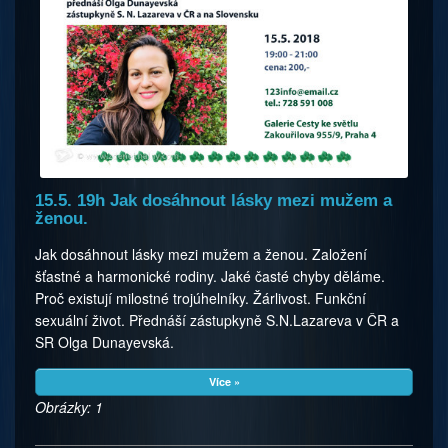
15.5. 19h Jak dosáhnout lásky mezi mužem a
ženou.
Jak dosáhnout lásky mezi mužem a ženou. Založení
šťastné a harmonické rodiny. Jaké časté chyby děláme.
Proč existují milostné trojúhelníky. Žárlivost. Funkční
sexuální život. Přednáší zástupkyně S.N.Lazareva v ČR a
SR Olga Dunayevská.
Více »
Obrázky: 1