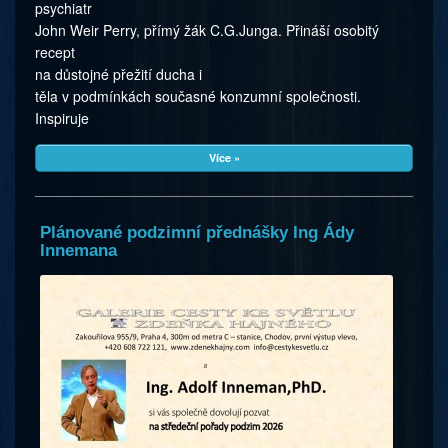
psychiatr
John Weir Perry, přímý žák C.G.Junga. Přináší osobitý
recept
na důstojné přežití ducha i
těla v podmínkách současné konzumní společnosti.
Inspiruje
Více »
Plánované podzimní přednášky Ing Ády
Innemana