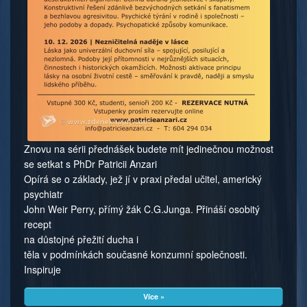
Znovu na sérii přednášek budete mít jedinečnou možnost
se setkat s PhDr Patricii Anzari
Opírá se o základy, jež jí v praxi předal učitel, americký
psychiatr
John Weir Perry, přímý žák C.G.Junga. Přináší osobitý
recept
na důstojné přežití ducha i
těla v podmínkách současné konzumní společnosti.
Inspiruje
Více »