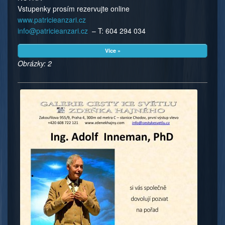
Vstupenky prosím rezervujte online
www.patricieanzari.cz
info@
patricieanzari.cz
– T: 604 294 034
Více »
Obrázky: 2