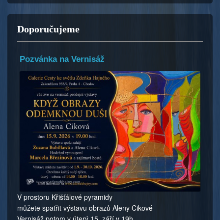
Doporučujeme
Pozvánka na Vernisáž
V prostoru Křišťálové pyramidy
můžete spatřit výstavu obrazů Aleny Cikové
Vernisáž potom v úterý 15. září v 19h