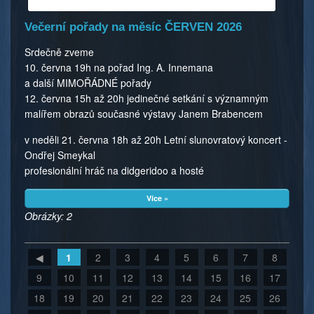
Večerní pořady na měsíc ČERVEN 2026
Srdečně zveme
10. června 19h na pořad Ing. A. Innemana
a další MIMOŘÁDNÉ pořady
12. června 15h až 20h jedinečné setkání s významným
malířem obrazů současné výstavy Janem Brabencem
v neděli 21. června 18h až 20h Letní slunovratový koncert -
Ondřej Smeykal
profesionální hráč na didgeridoo a hosté
Více »
Obrázky: 2
◀
1
2
3
4
5
6
7
8
9
10
11
12
13
14
15
16
17
18
19
20
21
22
23
24
25
26