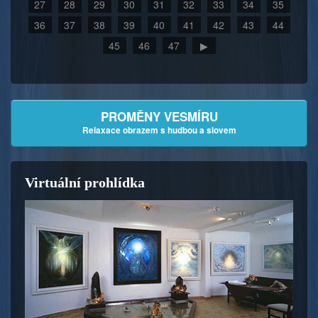
27
28
29
30
31
32
33
34
35
36
37
38
39
40
41
42
43
44
45
46
47
▶
PROMĚNY VESMÍRU
Relaxace obrazem s hudbou a slovem
Virtuální prohlídka