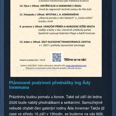
Plánované podzimní přednášky Ing Ády
Innemana
Prázdniny budou pomalu u konce. Také od září do ledna
2026 bude nabitý přednáškami a setkáními. Samozřejmě
nebude chybět člen galerijní rodiny Áda Inneman Takže již
zase ve středu 16.září v 19hodin. se budeme na vás těšit.