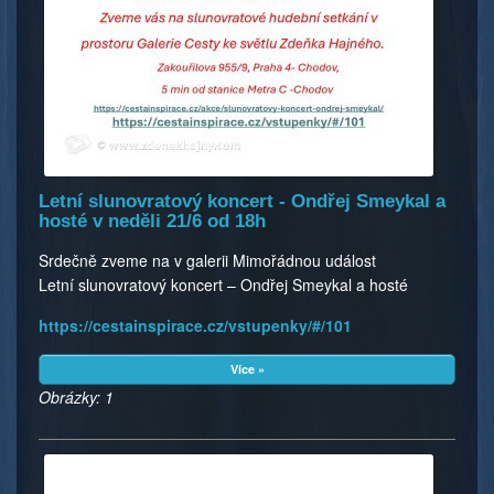
Letní slunovratový koncert - Ondřej Smeykal a
hosté v neděli 21/6 od 18h
Srdečně zveme na v galerii Mimořádnou událost
Letní slunovratový koncert – Ondřej Smeykal a hosté
https://cestainspirace.cz/vstupenky/#/101
Více »
Obrázky: 1