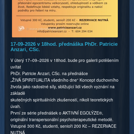
17-09-2026 v 18hod. přednáška PhDr. Patricie
Anzari, CSc.
V úterý 17–09–2026 v 18hod. bude pro galerii potěšením
uvítat
PhDr. Patricie Anzari, CSc. na přednášce
„ŽIVÁ SPIRITUALITA všedního dne“ Koncept duchovního
života jako radostné síly, sbližující lidi všech vyznání na
základě
skutečných spirituálních zkušeností, nikoli teoretických
úvah.
První ze série přednášek o AKTIVNÍ EGOLÝZE®,
originální transpersonální psychoterapeutické metodě.
Vstupné 300 Kč, studenti, senioři 200 Kč – REZERVACE
NUTNÁ