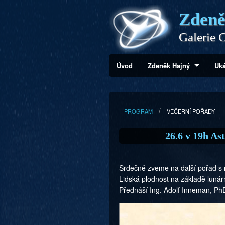
Zdeně
Galerie C
Úvod
Zdeněk Hajný
Uká
PROGRAM
VEČERNÍ POŘADY
26.6 v 19h As
Srdečně zveme na další pořad
Lidská plodnost na základě lunárn
Přednáší Ing. Adolf Inneman, Ph