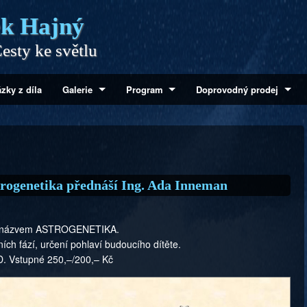
k Hajný
esty ke světlu
zky z díla
Galerie
Program
Doprovodný prodej
trogenetika přednáší Ing. Ada Inneman
 s názvem ASTROGENETIKA.
ích fází, určení pohlaví budoucího dítěte.
D. Vstupné 250,–/200,– Kč