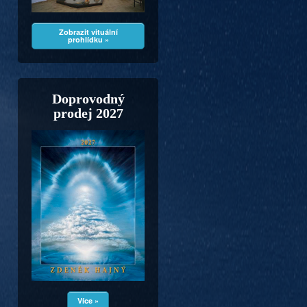
Zobrazit vituální
prohlídku »
Doprovodný
prodej 2027
Více »