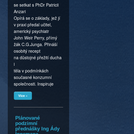
se setkat s PhDr Patricii
Anzari
Opírá se o základy, jež jí
v praxi předal učitel,
americký psychiatr
John Weir Perry, přímý
žák C.G.Junga. Přináší
osobitý recept
na důstojné přežití ducha
i
těla v podmínkách
současné konzumní
společnosti. Inspiruje
Více »
Plánované
podzimní
přednášky Ing Ády