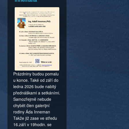
Innemana
Prázdniny budou pomalu
u konce. Také od září do
ledna 2026 bude nabitý
přednáškami a setkáními.
Samozřejmě nebude
chybět člen galerijní
rodiny Áda Inneman
Takže již zase ve středu
16.září v 19hodin. se