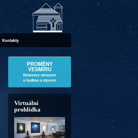
Kontakty
PROMĚNY
VESMÍRU
Relaxace obrazem
s hudbou a slovem
Virtuální
prohlídka