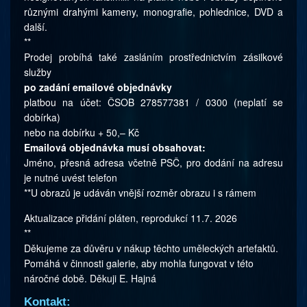
různými drahými kameny, monografie, pohlednice, DVD a
další.
**
Prodej probíhá také zasláním prostřednictvím zásilkové
služby
po zadání emailové objednávky
platbou na účet: ČSOB 278577381 / 0300 (neplatí se
dobírka)
nebo na dobírku + 50,– Kč
Emailová objednávka musí obsahovat:
Jméno, přesná adresa včetně PSČ, pro dodání na adresu
je nutné uvést telefon
**U obrazů je udáván vnější rozměr obrazu i s rámem
Aktualizace přidání pláten, reprodukcí 11.7. 2026
**
Děkujeme za důvěru v nákup těchto uměleckých artefaktů.
Pomáhá v činnosti galerie, aby mohla fungovat v této
náročné době. Děkuji E. Hajná
Kontakt: