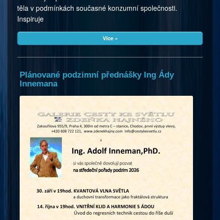
těla v podmínkách současné konzumní společnosti.
Inspiruje
Více »
Plánované podzimní přednášky Ing Ády
Innemana