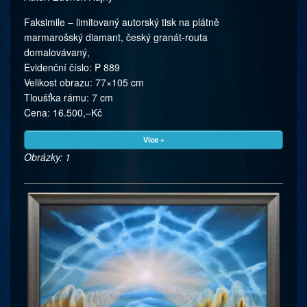
Faksimile – limitovaný autorský tisk na plátně
marmarošský diamant, český granát-routa
domalovávaný,
Evidenční číslo: P 889
Velikost obrazu: 77×105 cm
Tloušťka rámu: 7 cm
Cena: 16.500,–Kč
Více »
Obrázky: 1