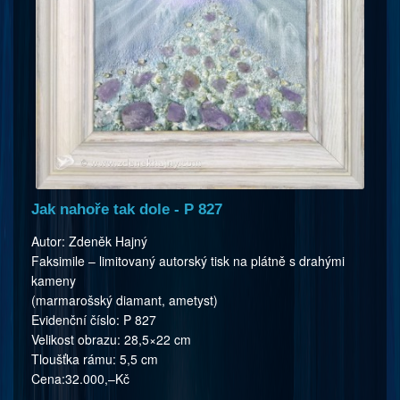
Jak nahoře tak dole - P 827
Autor: Zdeněk Hajný
Faksimile – limitovaný autorský tisk na plátně s drahými
kameny
(marmarošský diamant, ametyst)
Evidenční číslo: P 827
Velikost obrazu: 28,5×22 cm
Tloušťka rámu: 5,5 cm
Cena:32.000,–Kč