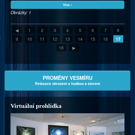
Více »
Obrázky: 1
◀
1
2
3
4
5
6
7
8
9
10
11
12
13
14
15
16
17
18
▶
PROMĚNY VESMÍRU
Relaxace obrazem s hudbou a slovem
Virtuální prohlídka