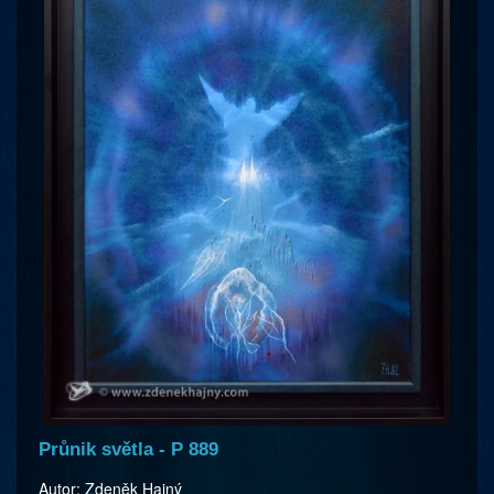
Průnik světla - P 889
Autor: Zdeněk Hajný