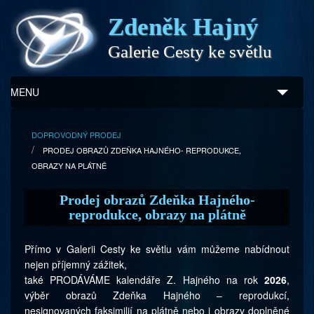
Zdeněk Hajný
Galerie Cesty ke světlu
MENU
Úvod
DOPROVODNÝ PRODEJ
PRODEJ OBRAZŮ ZDEŇKA HAJNÉHO- REPRODUKCE,
Zdeněk Hajný
OBRAZY NA PLÁTNĚ
Ukázky z díla
Prodej obrazů Zdeňka Hajného-
reprodukce, obrazy na plátně
Galerie
Přímo v Galerii Cesty ke světlu vám můžeme nabídnout
Program
nejen příjemný zážitek,
také PRODÁVÁME kalendáře Z. Hajného na rok
2026
,
Doprovodný prodej
výběr obrazů Zdeňka Hajného – reprodukcí,
nesignovaných faksimilií na plátně nebo i obrazy doplněné
Kontakty