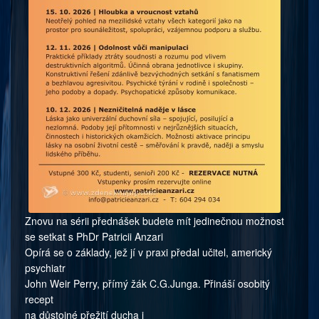
Znovu na sérii přednášek budete mít jedinečnou možnost
se setkat s PhDr Patricii Anzari
Opírá se o základy, jež jí v praxi předal učitel, americký
psychiatr
John Weir Perry, přímý žák C.G.Junga. Přináší osobitý
recept
na důstojné přežití ducha i