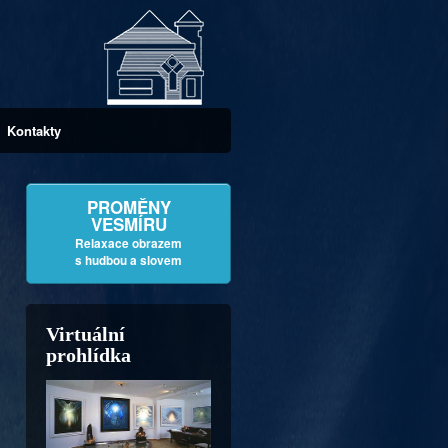
Kontakty
PROMĚNY
VESMÍRU
Relaxace obrazem
s hudbou a slovem
Virtuální
prohlídka