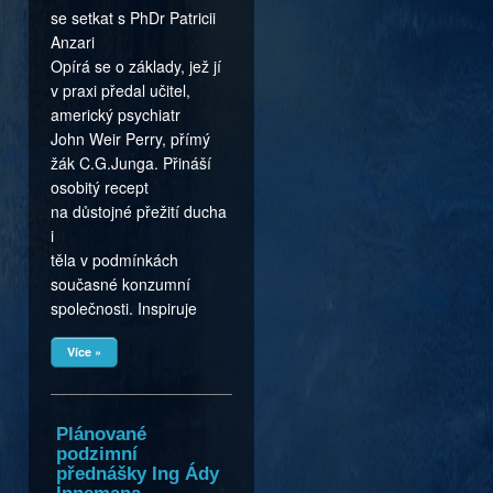
se setkat s PhDr Patricii
Anzari
Opírá se o základy, jež jí
v praxi předal učitel,
americký psychiatr
John Weir Perry, přímý
žák C.G.Junga. Přináší
osobitý recept
na důstojné přežití ducha
i
těla v podmínkách
současné konzumní
společnosti. Inspiruje
Více »
Plánované
podzimní
přednášky Ing Ády