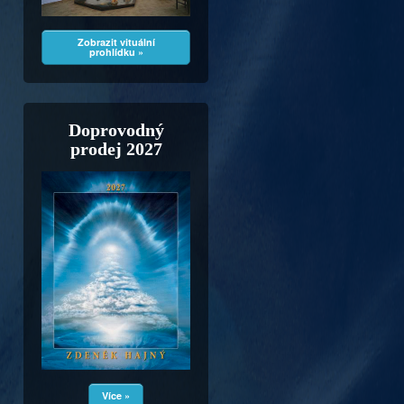
Zobrazit vituální
prohlídku »
Doprovodný
prodej 2027
Více »