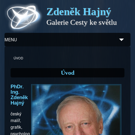
Zdeněk Hajný
Galerie Cesty ke světlu
MENU
Úvod
ÚVOD
Zdeněk Hajný
Úvod
Ukázky z díla
PhDr.
Ing.
Galerie
Zdeněk
Hajný
Program
český
malíř,
Doprovodný prodej
grafik,
psycholog
Kontakty