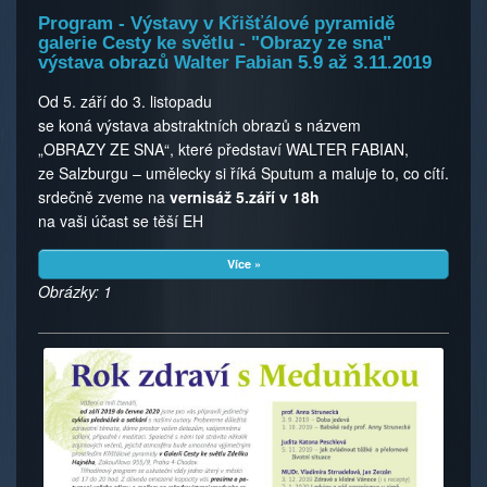
Program - Výstavy v Křišťálové pyramidě
galerie Cesty ke světlu - "Obrazy ze sna"
výstava obrazů Walter Fabian 5.9 až 3.11.2019
Od 5. září do 3. listopadu
se koná výstava abstraktních obrazů s názvem
„OBRAZY ZE SNA“, které představí WALTER FABIAN,
ze Salzburgu – umělecky si říká Sputum a maluje to, co cítí.
srdečně zveme na
vernisáž 5.září v 18h
na vaši účast se těší EH
Více »
Obrázky: 1