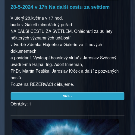
28-5-2024 v 17h Na další cestu za světlem
V úterý 28.května v 17 hod.
bude v Galerii mimořádný pořad
NA DALŠÍ CESTU ZA SVĚTLEM. Ohlédnutí za 30 lety
některých významných událostí
v tvorbě Zdeňka Hajného a Galerie ve filmových
dokumentech
a povídání. Vystoupí houslový virtuóz Jaroslav Svěcený,
uvádí Ema Hajná, Ing. Adolf Inneman,
PhDr. Martin Petiška, Jaroslav Krček a další z pozvaných
hostů.
Pouze na REZERVACI děkujeme.
Více »
Obrázky: 1