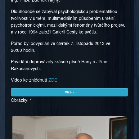
Dlouhodobě se zabýval psychologickou problematikou
tvořivosti v umění, multimediálním působením umění,
psychotronickými, mezilidskými fenomény tvůrčího projevu
a v roce 1994 založil Galerii Cesty ke světlu.
Pořad byl odvysílán ve čtvrtek 7. listopadu 2013 ve
20:00 hodin.
Povídání doprovázely krásné písně Hany a Jiřího
Rakušanových.
Video ke zhlédnutí
ZDE
Více »
Obrázky: 1