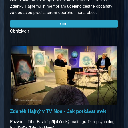
Zdeňku Hajnému in memoriam uděleno čestné občanství
za obětavou práci a šíření dobrého jména obce.
Více »
Obrázky: 1
Zdeněk Hajný v TV Noe - Jak potkávat svět
Pozvání Jiřího Pavlici přijal český malíř, grafik a psycholog
Ing. PhDr. Zdeněk Hajný.