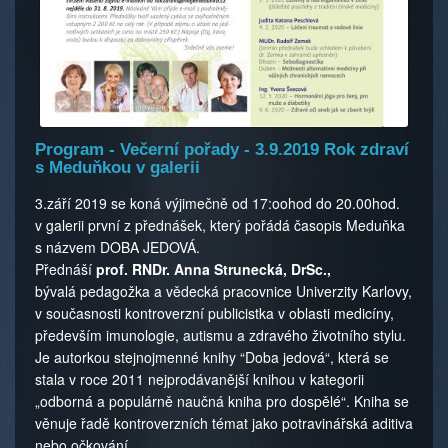
Program - Večerní pořady - 3.9.2019 Rok zdraví
s Meduňkou v galerii
3.září 2019 se koná výjimečně od 17:oohod do 20.00hod.
v galerii první z přednášek, který pořádá časopis Meduňka
s názvem DOBA JEDOVÁ.
Přednáší
prof. RNDr. Anna Strunecká, DrSc.,
bývalá pedagožka a vědecká pracovnice Univerzity Karlovy,
v současnosti kontroverzní publicistka v oblasti medicíny,
především imunologie, autismu a zdravého životního stylu.
Je autorkou stejnojmenné knihy “Doba jedová“, která se
stala v roce 2011 nejprodá­vanější knihou v kategorii
„odborná a populárně naučná kniha pro dospělé“. Kniha se
věnuje řadě kontroverzních témat jako potravinářská aditiva
nebo očkování.