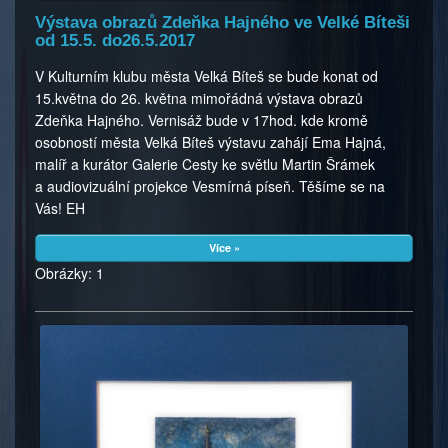
Výstava obrazů Zdeňka Hajného ve Velké Bíteši
od 15.5. do26.5.2017
V Kulturním klubu města Velká Bíteš se bude konat od
15.května do 26. května mimořádná výstava obrazů
Zdeňka Hajného. Vernisáž bude v 17hod. kde kromě
osobností města Velká Bíteš výstavu zahájí Ema Hajná,
malíř a kurátor Galerie Cesty ke světlu Martin Šrámek
a audiovizuální projekce Vesmírná píseň. Těšíme se na
Vás! EH
Více »
Obrázky: 1