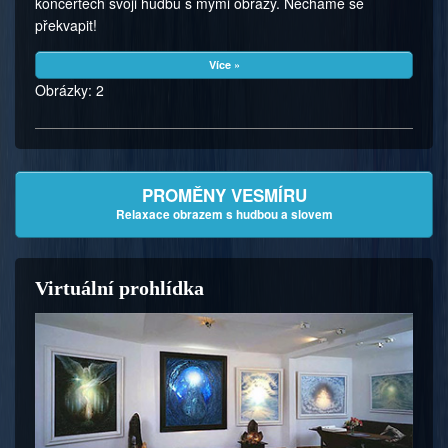
koncertech svoji hudbu s mými obrazy. Necháme se
překvapit!
Více »
Obrázky: 2
PROMĚNY VESMÍRU
Relaxace obrazem s hudbou a slovem
Virtuální prohlídka