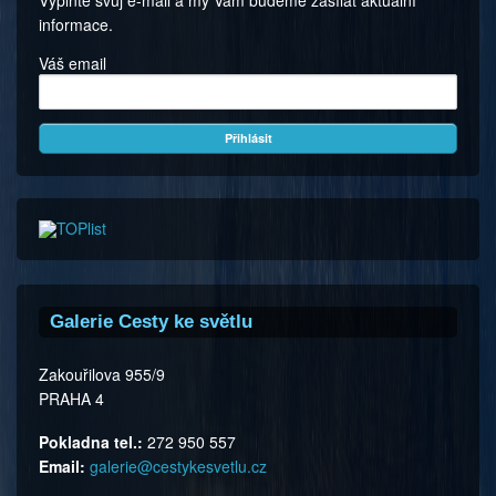
Vyplňte svůj e-mail a my Vám budeme zasílat aktuální
informace.
Váš email
Galerie Cesty ke světlu
Zakouřilova 955/9
PRAHA 4
Pokladna tel.:
272 950 557
Email:
galerie@cestykesvetlu.cz