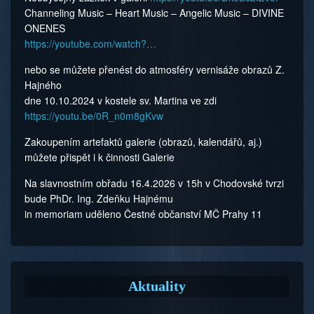
Channeling Music – Heart Music – Angelic Music – DIVINE
ONENES
https://youtube.com/watch?…
nebo se můžete přenést do atmosféry vernisáže obrazů Z.
Hajného
dne 10.10.2024 v kos­tele sv. Martina ve zdi
https://youtu.be/0R_n0m8gKvw
Zakoupením artefaktů galerie (obrazů, kalendářů, aj.)
můžete přispět i k činnosti Galerie
Na slavnostním obřadu 16.4.2026 v 15h v Chodovské tvrzi
bude PhDr. Ing. Zdeňku Hajnému
in memoriam uděleno Čestné občanství MČ Prahy 11
Aktuality