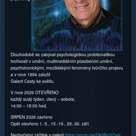
Dlouhodobě se zabýval psychologickou problematikou
tvořivosti v umění, multimediálním působením umění,
psychotronickými, mezilidskými fenomény tvůrčího projevu
a v roce 1994 založil
Galerii Cesty ke světlu.
V roce 2026 OTEVŘENO
každý sudý týden, úterý – sobota,
14:00 – 18:00 hod.
SRPEN 2026 zavřeno
Opět otevřeno 1.-5., 15.-19., 29.-30. září
Neobyčejný zážitek v galerii
https://youtu.be/Dk0Bc2IZvoI