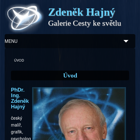
Zdeněk Hajný
Galerie Cesty ke světlu
MENU
Úvod
ÚVOD
Zdeněk Hajný
Úvod
Ukázky z díla
PhDr.
Ing.
Galerie
Zdeněk
Hajný
Program
český
malíř,
Doprovodný prodej
grafik,
psycholog
Kontakty