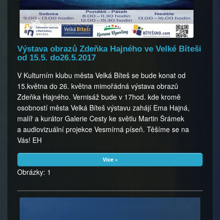
Výstava obrazů Zdeňka Hajného ve Velké Bíteši
od 15.5. do26.5.2017
V Kulturním klubu města Velká Bíteš se bude konat od
15.května do 26. května mimořádná výstava obrazů
Zdeňka Hajného. Vernisáž bude v 17hod. kde kromě
osobností města Velká Bíteš výstavu zahájí Ema Hajná,
malíř a kurátor Galerie Cesty ke světlu Martin Šrámek
a audiovizuální projekce Vesmírná píseň. Těšíme se na
Vás! EH
Více »
Obrázky: 1