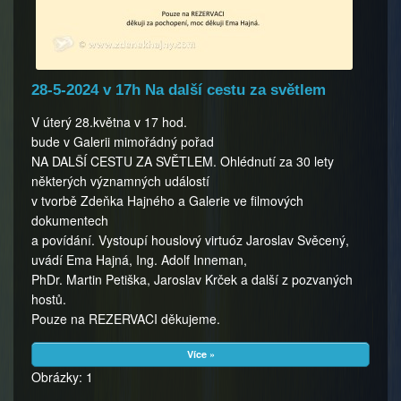
28-5-2024 v 17h Na další cestu za světlem
V úterý 28.května v 17 hod.
bude v Galerii mimořádný pořad
NA DALŠÍ CESTU ZA SVĚTLEM. Ohlédnutí za 30 lety
některých významných událostí
v tvorbě Zdeňka Hajného a Galerie ve filmových
dokumentech
a povídání. Vystoupí houslový virtuóz Jaroslav Svěcený,
uvádí Ema Hajná, Ing. Adolf Inneman,
PhDr. Martin Petiška, Jaroslav Krček a další z pozvaných
hostů.
Pouze na REZERVACI děkujeme.
Více »
Obrázky: 1