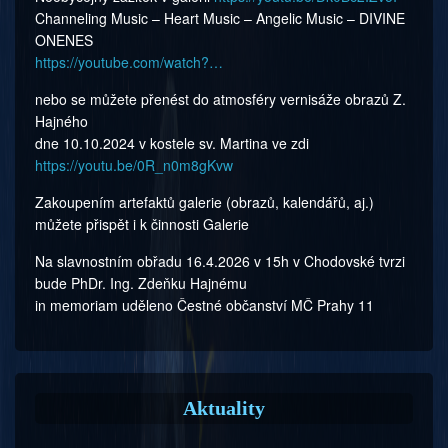
Channeling Music – Heart Music – Angelic Music – DIVINE
ONENES
https://youtube.com/watch?…
nebo se můžete přenést do atmosféry vernisáže obrazů Z.
Hajného
dne 10.10.2024 v kos­tele sv. Martina ve zdi
https://youtu.be/0R_n0m8gKvw
Zakoupením artefaktů galerie (obrazů, kalendářů, aj.)
můžete přispět i k činnosti Galerie
Na slavnostním obřadu 16.4.2026 v 15h v Chodovské tvrzi
bude PhDr. Ing. Zdeňku Hajnému
in memoriam uděleno Čestné občanství MČ Prahy 11
Aktuality