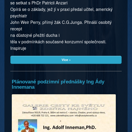
se setkat s PhDr Patricii Anzari
Opírá se o základy, jež jí v praxi předal učitel, americký
psychiatr
John Weir Perry, přímý žák C.G.Junga. Přináší osobitý
recept
na důstojné přežití ducha i
těla v podmínkách současné konzumní společnosti.
Inspiruje
Více »
Plánované podzimní přednášky Ing Ády
Innemana