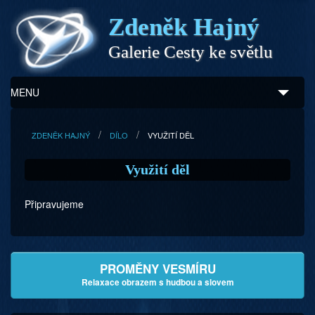
Zdeněk Hajný
Galerie Cesty ke světlu
MENU
Úvod
ZDENĚK HAJNÝ
DÍLO
VYUŽITÍ DĚL
Zdeněk Hajný
Využití děl
Ukázky z díla
Připravujeme
Galerie
Program
PROMĚNY VESMÍRU
Doprovodný prodej
Relaxace obrazem s hudbou a slovem
Kontakty