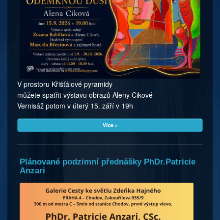
V prostoru Křišťálové pyramidy
můžete spatřit výstavu obrazů Aleny Cikové
Vernisáž potom v úterý 15. září v 19h
Více »
Plánované podzimní přednášky PhDr.Patricie
Anzari