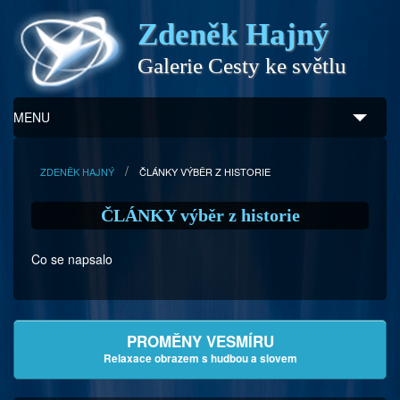
Zdeněk Hajný
Galerie Cesty ke světlu
MENU
Úvod
ZDENĚK HAJNÝ
ČLÁNKY VÝBĚR Z HISTORIE
Zdeněk Hajný
ČLÁNKY výběr z historie
Ukázky z díla
Co se napsalo
Galerie
Program
PROMĚNY VESMÍRU
Doprovodný prodej
Relaxace obrazem s hudbou a slovem
Kontakty