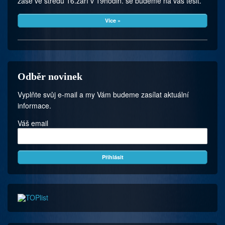
zase ve středu 16.září v 19hodin. se budeme na vás těšit.
Více »
Odběr novinek
Vyplňte svůj e-mail a my Vám budeme zasílat aktuální
informace.
Váš email