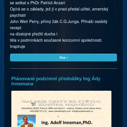
se setkat s PhDr Patricii Anzari
Opírá se o základy, jež jí v praxi předal učitel, americký
psychiatr
John Weir Perry, přímý žák C.G.Junga. Přináší osobitý
recept
na důstojné přežití ducha i
těla v podmínkách současné konzumní společnosti.
Inspiruje
Více »
Plánované podzimní přednášky Ing Ády
Innemana