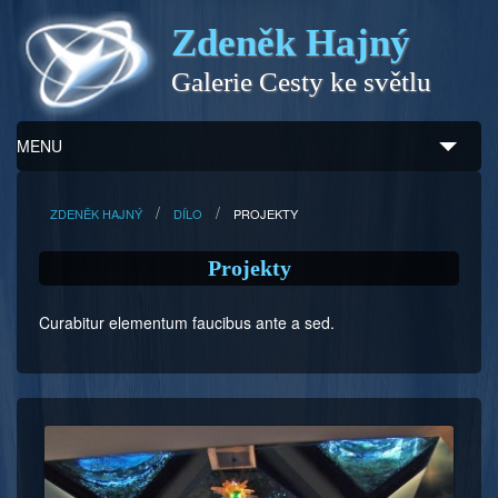
Zdeněk Hajný
Galerie Cesty ke světlu
MENU
Úvod
ZDENĚK HAJNÝ
DÍLO
PROJEKTY
Zdeněk Hajný
Projekty
Ukázky z díla
Curabitur elementum faucibus ante a sed.
Galerie
Program
Doprovodný prodej
Kontakty