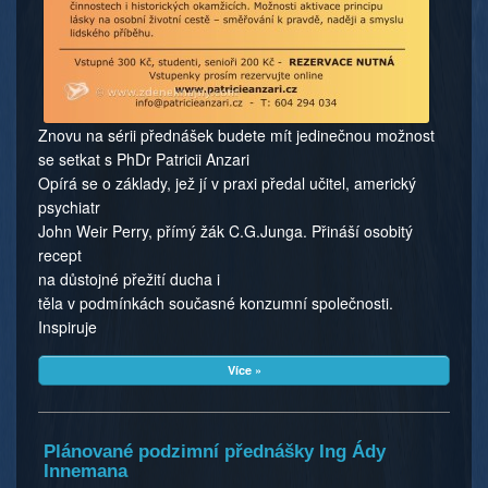
Znovu na sérii přednášek budete mít jedinečnou možnost
se setkat s PhDr Patricii Anzari
Opírá se o základy, jež jí v praxi předal učitel, americký
psychiatr
John Weir Perry, přímý žák C.G.Junga. Přináší osobitý
recept
na důstojné přežití ducha i
těla v podmínkách současné konzumní společnosti.
Inspiruje
Více »
Plánované podzimní přednášky Ing Ády
Innemana