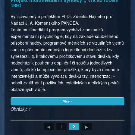
Projekt multimediální syntézy „ Via ad lucem“
1991
Byl schváleným projektem PhDr. Zdeňka Hajného pro
Nadací J. A. Komenského PANGEA.
Tento multimediální program vychází z poznatků
experimentální psychologie, kdy na základě souběžného
působení hudby, programově měnících se vizuálních vjemů
spolu s působením vonných ingrediencí dochází k tzv.
synestezii, tj. k takovému prožitkovému stavu diváka, kdy
nedochází k pouhému doplnění či součtu jednotlivých
vjemů, ale ke komplexnímu prožitku, který bývá mnohem
intenzivnější a může vyvolat u diváků tzv. interiorizaci –
neboli zvnitřnění pozitivních, estetických a etických prvků
obsažených v díle.
Více »
Obrázky: 1
◀
1
2
▶