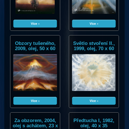
Více »
Více »
Obzory tušeného,
Světlo stvoření II.,
2009, olej, 50 x 60
1999, olej, 70 x 60
Více »
Více »
Za obzorem, 2004,
Předtucha I, 1982,
olej s achátem, 23 x
olej, 40 x 35