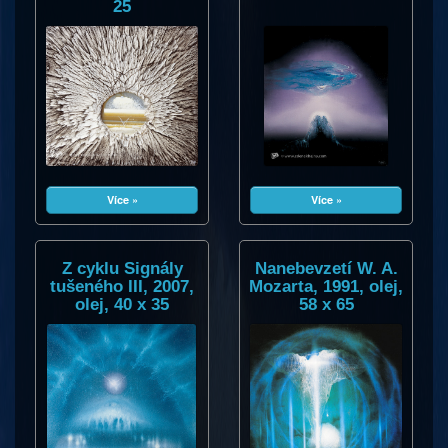
25
Více »
Více »
Z cyklu Signály
Nanebevzetí W. A.
tušeného III, 2007,
Mozarta, 1991, olej,
olej, 40 x 35
58 x 65