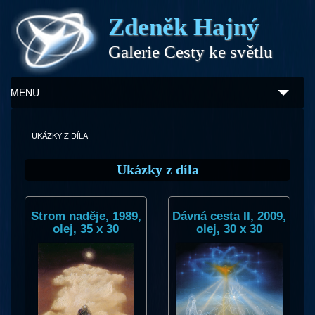
Zdeněk Hajný
Galerie Cesty ke světlu
MENU
Úvod
UKÁZKY Z DÍLA
Zdeněk Hajný
Ukázky z díla
Ukázky z díla
Strom naděje, 1989,
Dávná cesta II, 2009,
Galerie
olej, 35 x 30
olej, 30 x 30
Program
Doprovodný prodej
Kontakty