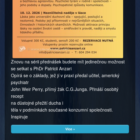
Znovu na sérii přednášek budete mít jedinečnou možnost
se setkat s PhDr Patricii Anzari
Opírá se o základy, jež jí v praxi předal učitel, americký
psychiatr
John Weir Perry, přímý žák C.G.Junga. Přináší osobitý
recept
na důstojné přežití ducha i
těla v podmínkách současné konzumní společnosti.
Inspiruje
Více »