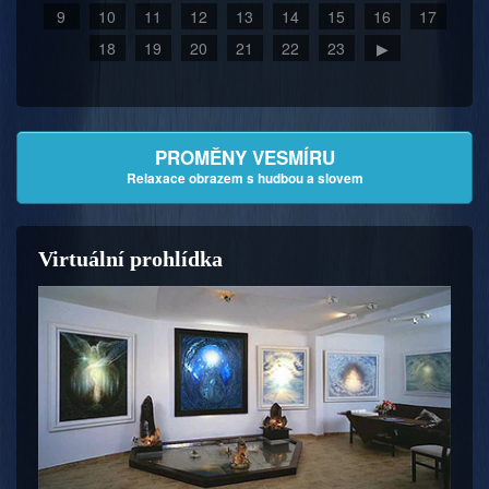
9
10
11
12
13
14
15
16
17
18
19
20
21
22
23
▶
PROMĚNY VESMÍRU
Relaxace obrazem s hudbou a slovem
Virtuální prohlídka