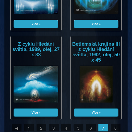
Více »
Více »
Z cyklu Hledání
Betlémská krajina III
světla, 1989, olej, 27
z cyklu Hledání
x 33
světla, 1992, olej, 50
x 45
Více »
Více »
◀
1
2
3
4
5
6
7
8