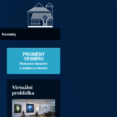
Kontakty
PROMĚNY
VESMÍRU
Relaxace obrazem
s hudbou a slovem
Virtuální
prohlídka