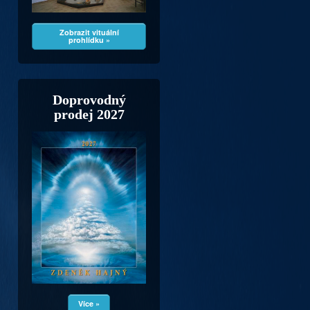
Zobrazit vituální
prohlídku »
Doprovodný
prodej 2027
Více »