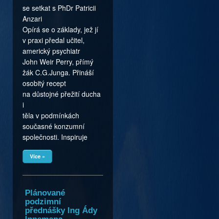
se setkat s PhDr Patricii
Anzari
Opírá se o základy, jež jí
v praxi předal učitel,
americký psychiatr
John Weir Perry, přímý
žák C.G.Junga. Přináší
osobitý recept
na důstojné přežití ducha
i
těla v podmínkách
současné konzumní
společnosti. Inspiruje
Více »
Plánované
podzimní
přednášky Ing Ády