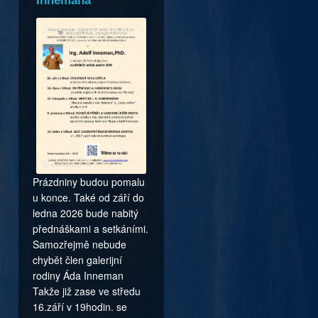
Innemana
Prázdniny budou pomalu
u konce. Také od září do
ledna 2026 bude nabitý
přednáškami a setkáními.
Samozřejmě nebude
chybět člen galerijní
rodiny Áda Inneman
Takže již zase ve středu
16.září v 19hodin. se