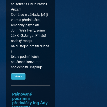
se setkat s PhDr Patricii
Anzari
Opírá se o základy, jež jí
v praxi předal učitel,
americký psychiatr
John Weir Perry, přímý
žák C.G.Junga. Přináší
osobitý recept
na důstojné přežití ducha
i
těla v podmínkách
současné konzumní
společnosti. Inspiruje
Více »
Plánované
podzimní
přednášky Ing Ády