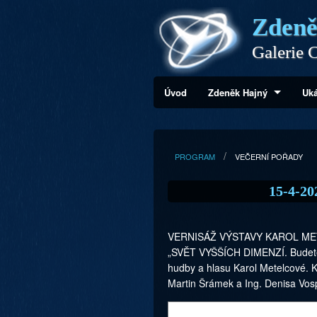
Zdeně
Galerie C
Úvod
Zdeněk Hajný
Uká
PROGRAM
VEČERNÍ POŘADY
15-4-20
VERNISÁŽ VÝSTAVY KAROL M
„SVĚT VYŠŠÍCH DIMENZÍ. Budete 
hudby a hlasu Karol Metelcové. K
Martin Šrámek a Ing. Denisa Vos