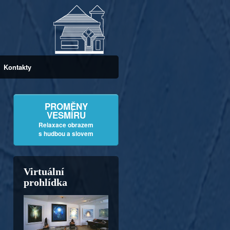
Kontakty
PROMĚNY
VESMÍRU
Relaxace obrazem
s hudbou a slovem
Virtuální
prohlídka