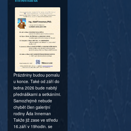
Innemana
Prázdniny budou pomalu
u konce. Také od září do
ledna 2026 bude nabitý
přednáškami a setkáními.
Samozřejmě nebude
chybět člen galerijní
rodiny Áda Inneman
Takže již zase ve středu
16.září v 19hodin. se