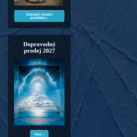
Zobrazit vituální
prohlídku »
Doprovodný
prodej 2027
Více »