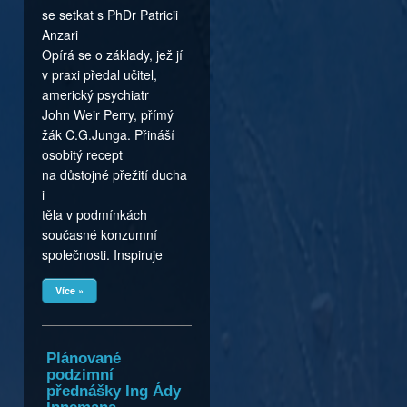
se setkat s PhDr Patricii
Anzari
Opírá se o základy, jež jí
v praxi předal učitel,
americký psychiatr
John Weir Perry, přímý
žák C.G.Junga. Přináší
osobitý recept
na důstojné přežití ducha
i
těla v podmínkách
současné konzumní
společnosti. Inspiruje
Více »
Plánované
podzimní
přednášky Ing Ády