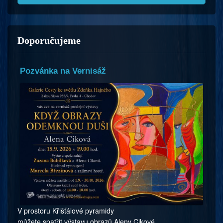
Doporučujeme
Pozvánka na Vernisáž
V prostoru Křišťálové pyramidy
můžete spatřit výstavu obrazů Aleny Cikové