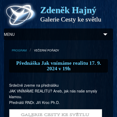
Zdeněk Hajný
Galerie Cesty ke světlu
MENU
Úvod
PROGRAM
VEČERNÍ POŘADY
Zdeněk Hajný
Přednáška Jak vnímáme realitu 17. 9.
2024 v 19h
Ukázky z díla
Galerie
Srdečně zveme na přednášku
JAK VNÍMÁME REALITU? Aneb, jak nás naše smysly
Program
klamou.
Přednáší RNDr. Jiří Kroc Ph.D.
Doprovodný prodej
Kontakty