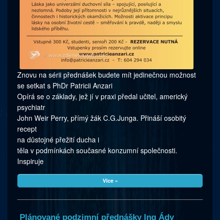
Znovu na sérii přednášek budete mít jedinečnou možnost
se setkat s PhDr Patricii Anzari
Opírá se o základy, jež jí v praxi předal učitel, americký
psychiatr
John Weir Perry, přímý žák C.G.Junga. Přináší osobitý
recept
na důstojné přežití ducha i
těla v podmínkách současné konzumní společnosti.
Inspiruje
Více »
Plánované podzimní přednášky Ing Ády