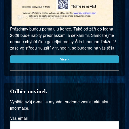
Prázdniny budou pomalu u konce. Také od září do ledna
2026 bude nabitý přednáškami a setkáními. Samozřejmě
nebude chybět člen galerijní rodiny Áda Inneman Takže již
zase ve středu 16.září v 19hodin. se budeme na vás těšit.
Více »
Odběr novinek
Vyplňte svůj e-mail a my Vám budeme zasílat aktuální
informace.
Váš email