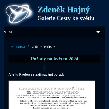
Zdeněk Hajný
Galerie Cesty ke světlu
MENU
Úvod
PROGRAM
VEČERNÍ POŘADY
Zdeněk Hajný
Pořady na květen 2024
Ukázky z díla
A je tu Květen se zajímavými pořady
Galerie
Program
Doprovodný prodej
Kontakty