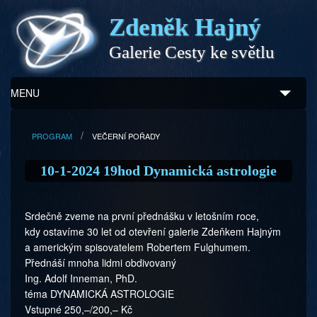
Zdeněk Hajný
Galerie Cesty ke světlu
MENU
Úvod
PROGRAM
VEČERNÍ POŘADY
Zdeněk Hajný
10-1-2024 19hod Dynamická astrologie
Ukázky z díla
Srdečně zveme na první přednášku v letošním roce,
Galerie
kdy ostavíme 30 let od otevření galerie Zdeňkem Hajným
a americkým spisovatelem Robertem Fulghumem.
Program
Přednáší mnoha lidmi obdivovaný
Ing. Adolf Inneman, PhD.
Doprovodný prodej
téma DYNAMICKÁ ASTROLOGIE
Vstupné 250,–/200,– Kč
Kontakty