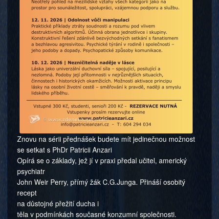
Znovu na sérii přednášek budete mít jedinečnou možnost
se setkat s PhDr Patricii Anzari
Opírá se o základy, jež jí v praxi předal učitel, americký
psychiatr
John Weir Perry, přímý žák C.G.Junga. Přináší osobitý
recept
na důstojné přežití ducha i
těla v podmínkách současné konzumní společnosti.