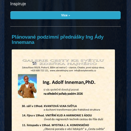
Inspiruje
Více »
Plánované podzimní přednášky Ing Ády
Innemana