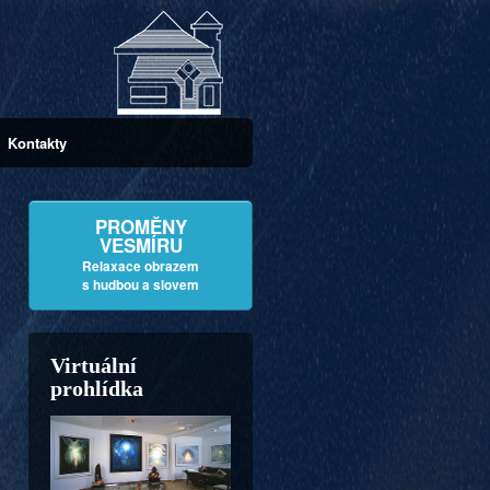
Kontakty
PROMĚNY
VESMÍRU
Relaxace obrazem
s hudbou a slovem
Virtuální
prohlídka