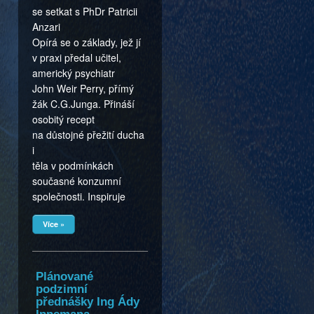
se setkat s PhDr Patricii
Anzari
Opírá se o základy, jež jí
v praxi předal učitel,
americký psychiatr
John Weir Perry, přímý
žák C.G.Junga. Přináší
osobitý recept
na důstojné přežití ducha
i
těla v podmínkách
současné konzumní
společnosti. Inspiruje
Více »
Plánované
podzimní
přednášky Ing Ády