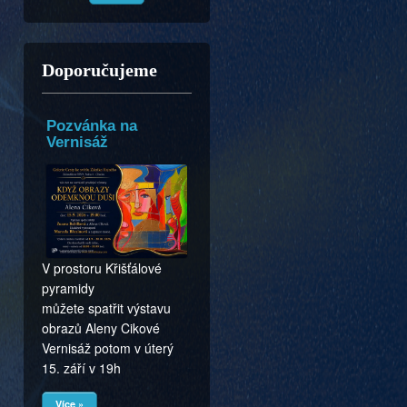
Doporučujeme
Pozvánka na
Vernisáž
V prostoru Křišťálové
pyramidy
můžete spatřit výstavu
obrazů Aleny Cikové
Vernisáž potom v úterý
15. září v 19h
Více »