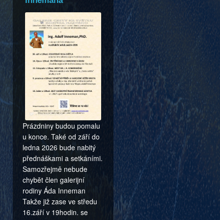
Innemana
Prázdniny budou pomalu
u konce. Také od září do
ledna 2026 bude nabitý
přednáškami a setkáními.
Samozřejmě nebude
chybět člen galerijní
rodiny Áda Inneman
Takže již zase ve středu
16.září v 19hodin. se