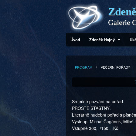
Zdeně
Galerie C
Úvod
Zdeněk Hajný
Uká
PROGRAM
VEČERNÍ POŘADY
Srdečné pozvání na pořad
PROSTĚ ŠŤASTNÝ.
Literárně hudební pořad s písněmi
Vystoupí Michal Čagánek, Miloš L
Vstupné 300,–/150,– Kč