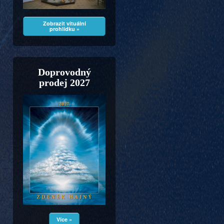
Zobrazit vituální
prohlídku »
Doprovodný
prodej 2027
Více »