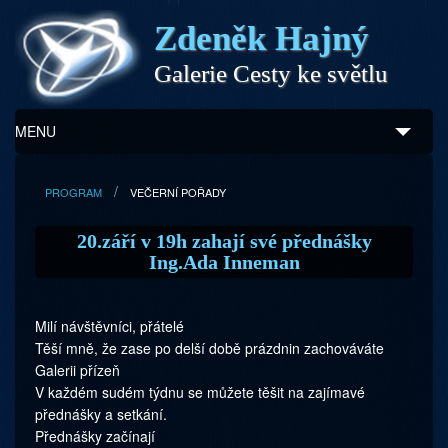
Zdeněk Hajný
Galerie Cesty ke světlu
MENU
Úvod
PROGRAM
VEČERNÍ POŘADY
Zdeněk Hajný
20.září v 19h zahají své přednášky
Ing.Ada Inneman
Ukázky z díla
Galerie
Milí návštěvníci, přátelé
Těší mně, že zase po delší době prázdnin zachováváte
Program
Galerii přízeň
V každém sudém týdnu se můžete těšit na zajímavé
Doprovodný prodej
přednášky a setkání.
Přednášky začínají
Kontakty