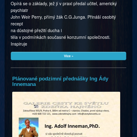
Opírá se o základy, jež jí v praxi předal učitel, americký
psychiatr
John Weir Perry, přímý žák C.G.Junga. Přináší osobitý
recept
na důstojné přežití ducha i
těla v podmínkách současné konzumní společnosti.
Inspiruje
Více »
Plánované podzimní přednášky Ing Ády
Innemana