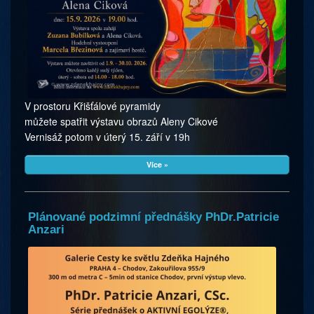
V prostoru Křišťálové pyramidy
můžete spatřit výstavu obrazů Aleny Cikové
Vernisáž potom v úterý 15. září v 19h
Více »
Plánované podzimní přednášky PhDr.Patricie
Anzari