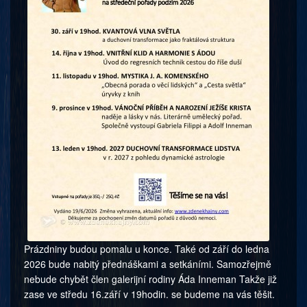
Prázdniny budou pomalu u konce. Také od září do ledna
2026 bude nabitý přednáškami a setkáními. Samozřejmě
nebude chybět člen galerijní rodiny Áda Inneman Takže již
zase ve středu 16.září v 19hodin. se budeme na vás těšit.