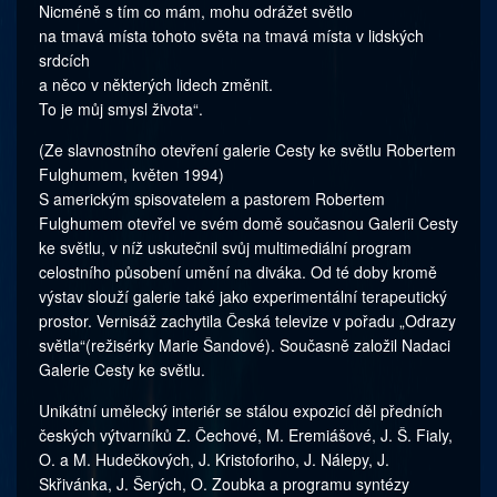
Nicméně s tím co mám, mohu odrážet světlo
na tmavá místa tohoto světa na tmavá místa v lidských
srdcích
a něco v některých lidech změnit.
To je můj smysl života“.
(Ze slavnostního otevření galerie Cesty ke světlu Robertem
Fulghumem, květen 1994)
S americkým spisovatelem a pastorem Robertem
Fulghumem otevřel ve svém domě současnou Galerii Cesty
ke světlu, v níž uskutečnil svůj multimediální program
celostního působení umění na diváka. Od té doby kromě
výstav slouží galerie také jako experimentální terapeutický
prostor. Vernisáž zachytila Česká televize v pořadu „Odrazy
světla“(režisérky Marie Šandové). Současně založil Nadaci
Galerie Cesty ke světlu.
Unikátní umělecký interiér se stálou expozicí děl předních
českých výtvarníků Z. Čechové, M. Eremiášové, J. Š. Fialy,
O. a M. Hudečkových, J. Kristoforiho, J. Nálepy, J.
Skřivánka, J. Šerých, O. Zoubka a programu syntézy