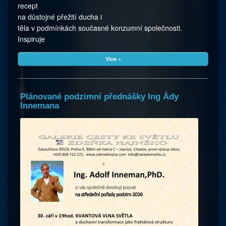
recept
na důstojné přežití ducha i
těla v podmínkách současné konzumní společnosti.
Inspiruje
Více »
Plánované podzimní přednášky Ing Ády
Innemana