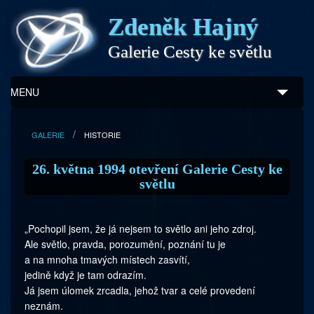
Zdeněk Hajný
Galerie Cesty ke světlu
MENU
Úvod
GALERIE
HISTORIE
Zdeněk Hajný
26. května 1994 otevření Galerie Cesty ke
světlu
Ukázky z díla
Galerie
„Pochopil jsem, že já nejsem to světlo ani jeho zdroj.
Ale světlo, pravda, porozumění, poznání tu je
Program
a na mnoha tmavých místech zasvítí,
jedině když je tam odrazím.
Doprovodný prodej
Já jsem úlomek zrcadla, jehož tvar a celé provedení
neznám.
Kontakty