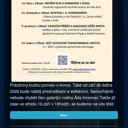
Prázdniny budou pomalu u konce. Také od září do ledna
2026 bude nabitý přednáškami a setkáními. Samozřejmě
nebude chybět člen galerijní rodiny Áda Inneman Takže již
zase ve středu 16.září v 19hodin. se budeme na vás těšit.
Více »