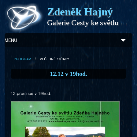
Zdeněk Hajný
Galerie Cesty ke světlu
MENU
Úvod
PROGRAM
VEČERNÍ POŘADY
Zdeněk Hajný
12.12 v 19hod.
Ukázky z díla
12.prosince v 19hod.
Galerie
Program
Doprovodný prodej
Kontakty