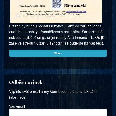
Prázdniny budou pomalu u konce. Také od září do ledna
2026 bude nabitý přednáškami a setkáními. Samozřejmě
nebude chybět člen galerijní rodiny Áda Inneman Takže již
zase ve středu 16.září v 19hodin. se budeme na vás těšit.
Více »
Odběr novinek
Vyplňte svůj e-mail a my Vám budeme zasílat aktuální
informace.
Váš email