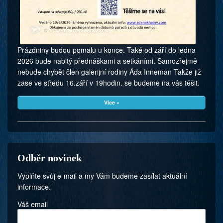
Prázdniny budou pomalu u konce. Také od září do ledna
2026 bude nabitý přednáškami a setkáními. Samozřejmě
nebude chybět člen galerijní rodiny Áda Inneman Takže již
zase ve středu 16.září v 19hodin. se budeme na vás těšit.
Více »
Odběr novinek
Vyplňte svůj e-mail a my Vám budeme zasílat aktuální
informace.
Váš email