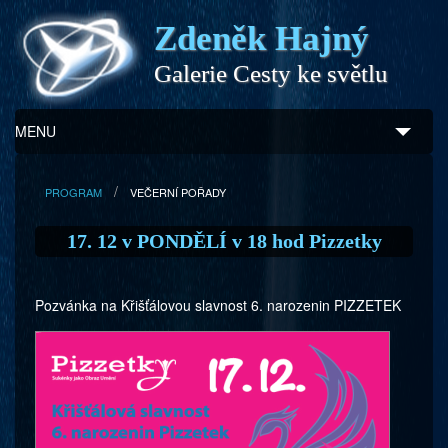
Zdeněk Hajný
Galerie Cesty ke světlu
MENU
Úvod
PROGRAM
VEČERNÍ POŘADY
Zdeněk Hajný
17. 12 v PONDĚLÍ v 18 hod Pizzetky
Ukázky z díla
Pozvánka na Křišťálovou slavnost 6. narozenin PIZZETEK
Galerie
Program
Doprovodný prodej
Kontakty