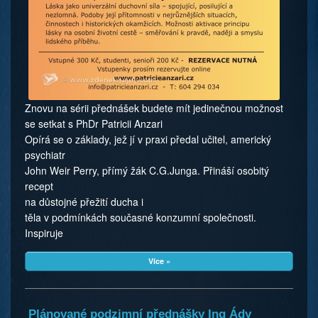
Znovu na sérii přednášek budete mít jedinečnou možnost
se setkat s PhDr Patricii Anzari
Opírá se o základy, jež jí v praxi předal učitel, americký
psychiatr
John Weir Perry, přímý žák C.G.Junga. Přináší osobitý
recept
na důstojné přežití ducha i
těla v podmínkách současné konzumní společnosti.
Inspiruje
Více »
Plánované podzimní přednášky Ing Ády