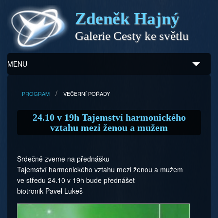
Zdeněk Hajný
Galerie Cesty ke světlu
MENU
Úvod
PROGRAM
VEČERNÍ POŘADY
Zdeněk Hajný
24.10 v 19h Tajemství harmonického
vztahu mezi ženou a mužem
Ukázky z díla
Galerie
Srdečně zveme na přednášku
Tajemství harmonického vztahu mezi ženou a mužem
Program
ve středu 24.10 v 19h bude přednášet
biotronik Pavel Lukeš
Doprovodný prodej
Kontakty