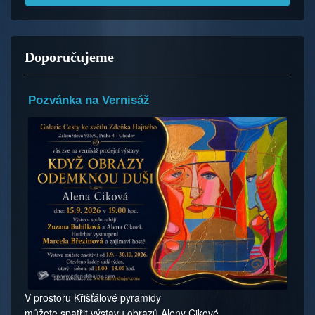
Doporučujeme
Pozvánka na Vernisáž
V prostoru Křišťálové pyramidy
můžete spatřit výstavu obrazů Aleny Cikové