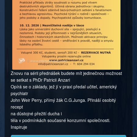
Znovu na sérii přednášek budete mít jedinečnou možnost
se setkat s PhDr Patricii Anzari
Opírá se o základy, jež jí v praxi předal učitel, americký
psychiatr
John Weir Perry, přímý žák C.G.Junga. Přináší osobitý
recept
na důstojné přežití ducha i
těla v podmínkách současné konzumní společnosti.
Inspiruje