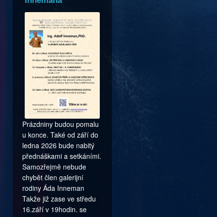
Innemana
Prázdniny budou pomalu
u konce. Také od září do
ledna 2026 bude nabitý
přednáškami a setkáními.
Samozřejmě nebude
chybět člen galerijní
rodiny Áda Inneman
Takže již zase ve středu
16.září v 19hodin. se