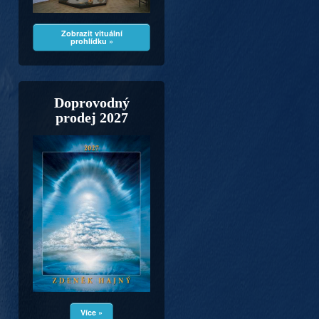
Zobrazit vituální
prohlídku »
Doprovodný
prodej 2027
Více »