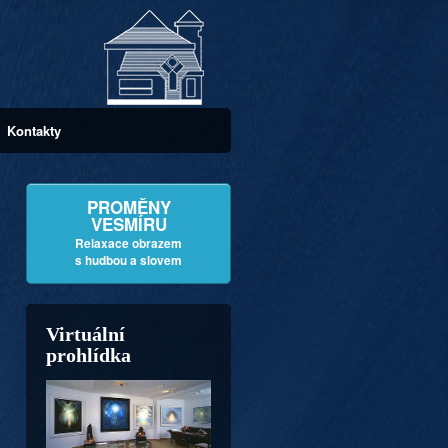
Kontakty
PROMĚNY
VESMÍRU
Relaxace obrazem
s hudbou a slovem
Virtuální
prohlídka