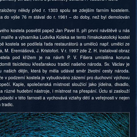
založeny někdy před r. 1303 spolu se zdejším farním kostelem.
čila do výše 76 m stával do r. 1961 – do doby, než byl demolován
ho kostela posvětil papež Jan Pavel II. při první návštěvě u nás
 malíře a výtvarníka Ludvíka Koleka se tento římskokatolický kostel
bě kostela se podílela řada restaurátorů a umělců např. umělci ze
a, M. Eremiášová, J. Kristofori. V r. 1997 zde Z. H. instaloval obraz
ostela pod křížem je na návrh P. V. Fišera umístěna koruna
mili tisíciletou křesťanskou tradici našeho národa. Sv. Václav je
 našich dějin, která by měla udávat směr životní cesty národa.
o, že v podzemí kostela je vybudováno zázemí pro duchovní výchovu
pečí. Kaple, společenská místnost sloužící jako jídelna, divadlo,
na různé hudební nástroje, i místnost na přespání. Úctu si zaslouží
a působí v této farnosti a vychovává vztahy dětí a veřejnosti v nejen
tradic.