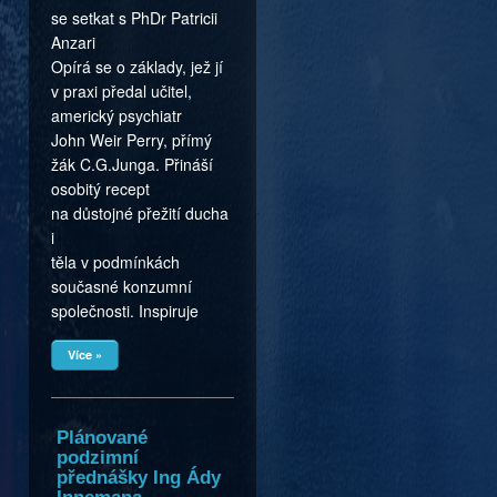
se setkat s PhDr Patricii
Anzari
Opírá se o základy, jež jí
v praxi předal učitel,
americký psychiatr
John Weir Perry, přímý
žák C.G.Junga. Přináší
osobitý recept
na důstojné přežití ducha
i
těla v podmínkách
současné konzumní
společnosti. Inspiruje
Více »
Plánované
podzimní
přednášky Ing Ády