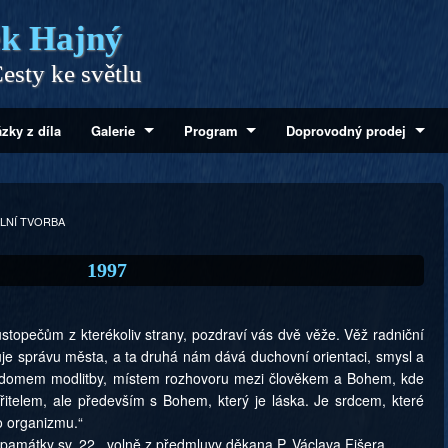
k Hajný
esty ke světlu
zky z díla
Galerie
Program
Doprovodný prodej
LNÍ TVORBA
1997
 Hustopečům z kterékoliv strany, pozdraví vás dvě věže. Věž radniční
uje správu města, a ta druhá nám dává duchovní orientaci, smysl a
ím domem modlitby, místem rozhovoru mezi člověkem a Bohem, kde
řitelem, ale především s Bohem, který je láska. Je srdcem, které
o organizmu.“
 památky sv. 22., volně z předmluvy děkana P. Václava Fišera