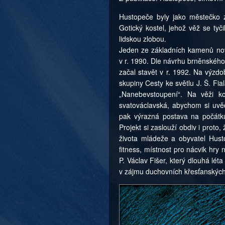
Hustopeče byly jako městečko 
Gotický kostel, jehož věž se ty
lidskou zlobou.
Jeden ze základních kamenů nové
v r. 1990. Dle návrhu brněnského
začal stavět v r. 1992. Na výzdo
skupiny Cesty ke světlu J. Š. Fial
„Nanebevstoupení“. Na věži k
svatováclavská, abychom si uvědo
pak výrazná postava na počátku
Projekt si zaslouží obdiv i prot
života mládeže a obyvatel Husto
fitness, místnost pro nácvik hry 
P. Václav Fišer, který dlouhá lét
v zájmu duchovních křesťanských 