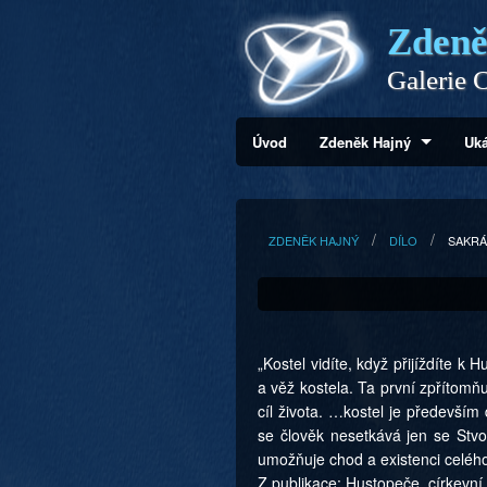
Zdeně
Galerie C
Úvod
Zdeněk Hajný
Uká
ZDENĚK HAJNÝ
DÍLO
SAKRÁ
„Kostel vidíte, když přijíždíte k
a věž kostela. Ta první zpřítomň
cíl života. …kostel je předevš
se člověk nesetkává jen se Stvo
umožňuje chod a existenci celéh
Z publikace: Hustopeče, církevní