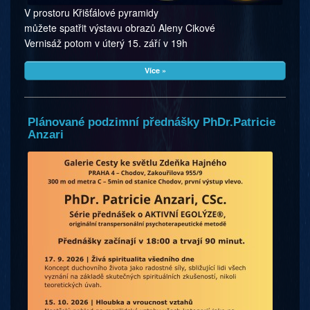
V prostoru Křišťálové pyramidy
můžete spatřit výstavu obrazů Aleny Cikové
Vernisáž potom v úterý 15. září v 19h
Více »
Plánované podzimní přednášky PhDr.Patricie
Anzari