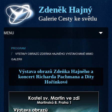
Zdeněk Hajný
Galerie Cesty ke světlu
MENU
Úvod
PROGRAM
VÝSTAVY OBRAZŮ ZDEŇKA HAJNÉHO VYSTAVOVANÉ MIMO
Zdeněk Hajný
GALERII
Ukázky z díla
Výstava obrazů Zdeňka Hajného a
koncert Richarda Pachmana a Dity
Galerie
Hořínkové
Program
Doprovodný prodej
Kontakty