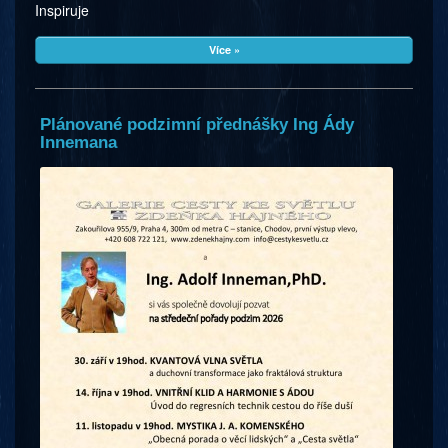
Inspiruje
Více »
Plánované podzimní přednášky Ing Ády
Innemana