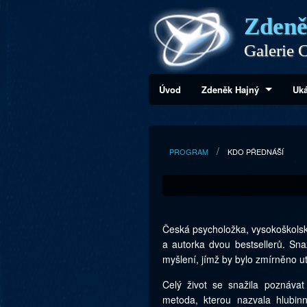
Zdeně
Galerie C
Úvod
Zdeněk Hajný
Uká
PROGRAM
KDO PŘEDNÁŠÍ
Česká psycholožka, vysokoškolská
a autorka dvou bestsellerů. Sn
myšlení, jímž by bylo zmírněno ut
Celý život se snažila poznáva
metoda, kterou nazvala hlubinn