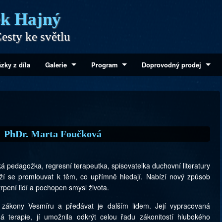
k Hajný
esty ke světlu
zky z díla
Galerie
Program
Doprovodný prodej
PhDr. Marta Foučková
 pedagožka, regresní terapeutka, spisovatelka duchovní literatury
aží se promlouvat k těm, co upřímně hledají. Nabízí nový způsob
rpení lidí a pochopen smysl života.
t zákony Vesmíru a předávat je dalším lidem. Její vypracovaná
á terapie, jí umožnila odkrýt celou řadu zákonitostí hlubokého