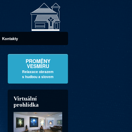
Kontakty
PROMĚNY
VESMÍRU
Relaxace obrazem
s hudbou a slovem
Virtuální
prohlídka