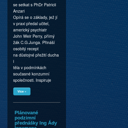
se setkat s PhDr Patricii
Anzari
Opírá se o základy, jež jí
v praxi předal učitel,
americký psychiatr
John Weir Perry, přímý
žák C.G.Junga. Přináší
osobitý recept
na důstojné přežití ducha
i
těla v podmínkách
současné konzumní
společnosti. Inspiruje
Více »
Plánované
podzimní
přednášky Ing Ády