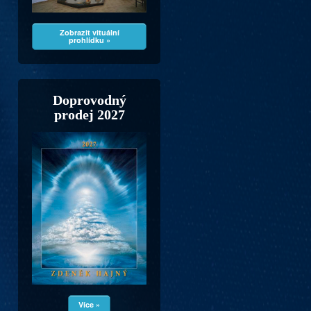
Zobrazit vituální
prohlídku »
Doprovodný
prodej 2027
Více »