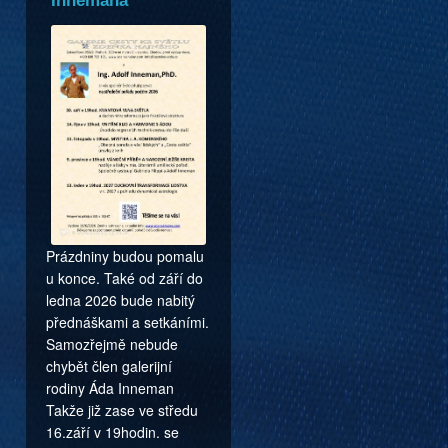
Innemana
Prázdniny budou pomalu
u konce. Také od září do
ledna 2026 bude nabitý
přednáškami a setkáními.
Samozřejmě nebude
chybět člen galerijní
rodiny Áda Inneman
Takže již zase ve středu
16.září v 19hodin. se