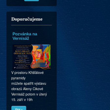
Doporučujeme
Pozvánka na
Vernisáž
V prostoru Křišťálové
pyramidy
můžete spatřit výstavu
obrazů Aleny Cikové
Vernisáž potom v úterý
15. září v 19h
Více »