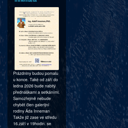
Innemana
Prázdniny budou pomalu
u konce. Také od září do
ledna 2026 bude nabitý
přednáškami a setkáními.
Samozřejmě nebude
chybět člen galerijní
rodiny Áda Inneman
Takže již zase ve středu
16.září v 19hodin. se