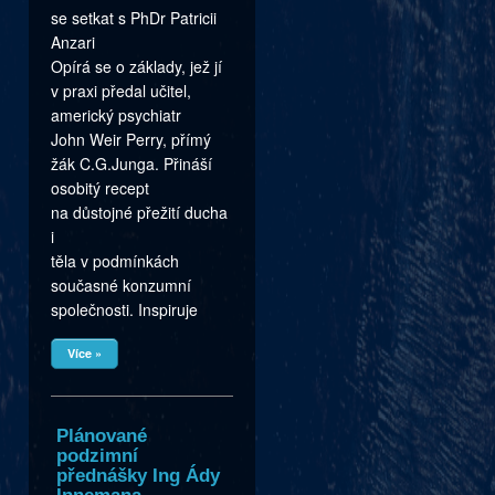
se setkat s PhDr Patricii
Anzari
Opírá se o základy, jež jí
v praxi předal učitel,
americký psychiatr
John Weir Perry, přímý
žák C.G.Junga. Přináší
osobitý recept
na důstojné přežití ducha
i
těla v podmínkách
současné konzumní
společnosti. Inspiruje
Více »
Plánované
podzimní
přednášky Ing Ády