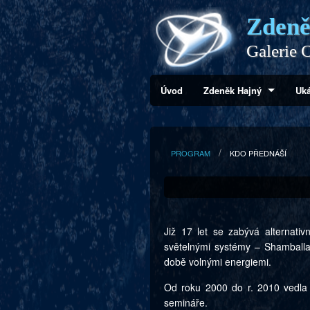
Zdeně
Galerie C
Úvod
Zdeněk Hajný
Uká
PROGRAM
KDO PŘEDNÁŠÍ
Již 17 let se zabývá alternativ
světelnými systémy – Shamball
době volnými energiemi.
Od roku 2000 do r. 2010 vedla 
semináře.