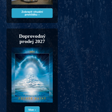
Zobrazit vituální
prohlídku »
Doprovodný
prodej 2027
Více »