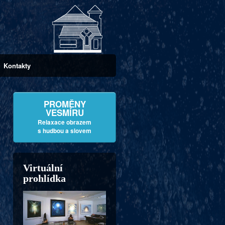
Kontakty
PROMĚNY
VESMÍRU
Relaxace obrazem
s hudbou a slovem
Virtuální
prohlídka