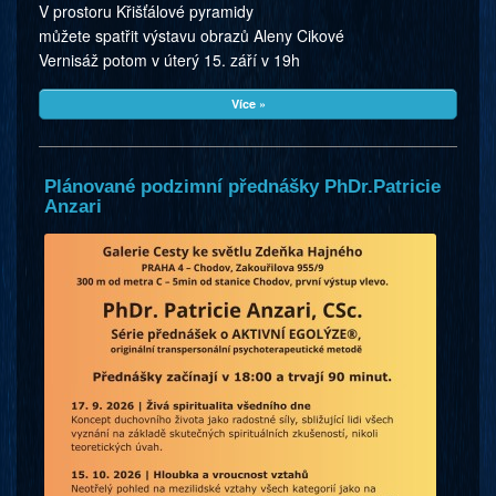
V prostoru Křišťálové pyramidy
můžete spatřit výstavu obrazů Aleny Cikové
Vernisáž potom v úterý 15. září v 19h
Více »
Plánované podzimní přednášky PhDr.Patricie
Anzari