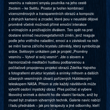
vesmíru a nalezení smyslu poutníka na jeho cestě
životem – ke Světlu. Prostor je tvořen kombinací
vícerozměrových a transparentních obrazů a kompozic
z drahých kamenů a zrcadel, které jsou v neustálé dějové
proměně včetně možnosti přímé emoční interakce
s vnímajícím a prožívajícím divákem. Ten opět na prst
dostane snímač neurovegetativních změn, jenž reaguje
podle jeho vnitřního naladění, emocí a v závislosti na nich
se mění barva zářícího krystalu záhnědy, který symbolizuje
srdce. Světovým unikátem pak je projekt „Proměny
vesmíru – Vytvoř si svůj vesmír“. Jde o slovem a
harmonizačně-meditační hudbou podbarvenou a
počítačově propojenou projekci obrazů Zdeňka Hajného
s fotografiemi struktur krystalů a snímky mlhovin a dalších
úžasných vesmírných útvarů pořízených Hubbleovým
teleskopem NASA. Přitom si zde každý návštěvník může
vytvořit osobní mystický obraz. Přes počítač si vybere
libovolný snímek a dotvořit ho dle vlastní fantazie, aniž by
musel být znalcem výtvarných technik. Galerie navíc nabízí
i řadu přednášek – jak pro terapeuty a jiné odborníky, kteří