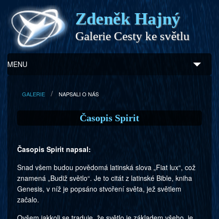
Zdeněk Hajný
Galerie Cesty ke světlu
MENU
Úvod
GALERIE
NAPSALI O NÁS
Zdeněk Hajný
Časopis Spirit
Ukázky z díla
Časopis Spirit napsal:
Galerie
Snad všem budou povědomá latinská slova „Fiat lux“, což
Program
znamená „Budiž světlo“. Je to citát z latinské Bible, kniha
Genesis, v níž je popsáno stvoření světa, jež světlem
Doprovodný prodej
začalo.
Ovšem jakkoli se traduje, že světlo je základem všeho, je
Kontakty