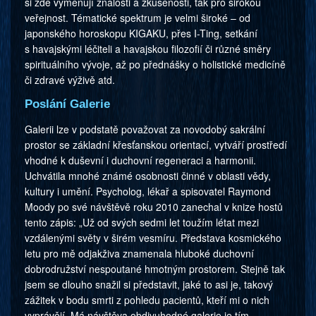
si zde vyměňují znalosti a zkušenosti, tak pro širokou
veřejnost. Tématické spektrum je velmi široké – od
japonského horoskopu KIGAKU, přes I-Ting, setkání
s havajskými léčiteli a havajskou filozofií či různé směry
spirituálního vývoje, až po přednášky o holistické medicíně
či zdravé výživě atd.
Poslání Galerie
Galerii lze v podstatě považovat za novodobý sakrální
prostor se základní křesťanskou orientací, vytváří prostředí
vhodné k duševní i duchovní regeneraci a harmonii.
Uchvátila mnohé známé osobnosti činné v oblasti vědy,
kultury i umění. Psycholog, lékař a spisovatel Raymond
Moody po své návštěvě roku 2010 zanechal v knize hostů
tento zápis: „Už od svých sedmi let toužím létat mezi
vzdálenými světy v širém vesmíru. Představa kosmického
letu pro mě odjakživa znamenala hluboké duchovní
dobrodružství nespoutané hmotným prostorem. Stejně tak
jsem se dlouho snažil si představit, jaké to asi je, takový
zážitek v bodu smrti z pohledu pacientů, kteří mi o nich
vyprávějí. Má návštěva obdivuhodné galerie je tím