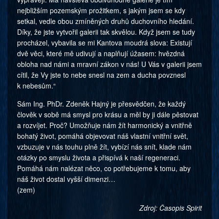
nejbližším pozemským prožitkem, s jakým jsem se kdy
setkal, vedle obou zmíněných druhů duchovního hledání.
Díky, že jste vytvořil galerii tak skvělou. Když jsem se tudy
procházel, vybavila se mi Kantova moudrá slova: Existují
dvě věci, které mě udivují a naplňují úžasem: hvězdná
obloha nad námi a mravní zákon v nás! U Vás v galerii jsem
cítil, že Vy jste to nebe snesl na zem a ducha povznesl
k nebesům.“
Sám Ing. PhDr. Zdeněk Hajný je přesvědčen, že každý
člověk v sobě má smysl pro krásu a měl by ji dále pěstovat
a rozvíjet. Proč? Umožňuje nám žít harmonický a vnitřně
bohatý život, pomáhá objevovat náš vlastní vnitřní svět,
vzbuzuje v nás touhu plně žít, vybízí nás snít, klade nám
otázky po smyslu života a přispívá k naší regeneraci.
Pomáhá nám nalézat něco, co potřebujeme k tomu, aby
náš život dostal vyšší dimenzi…
(zem)
Zdroj: Časopis Spirit