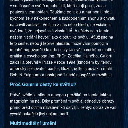
v současném světě mnoho lidí, kteří mají pocit, že se
potácejí v temnotách. Toužíme po klidu a harmonii, rádi
bychom se v nekonečném a každodenním shonu a chvatu
na chvíli zastavili. Většina z nás něco hledá, ne všichni si
uvědomí, že nejspíš své vlastní JÁ. A někdy se o tomto
našem hledání hovoří jako o pouti ke světlu. Ať už jste na
této cestě, nebo ji teprve hledáte, může vám pomoci a
mnohé napovědět Galerie cesty ke světlu českého malíře,
grafika a psychologa Ing. PhDr. Zdeňka Hajného. Galerii
založil a otevřel v Praze v roce 1994 (kmotrem byl tehdy
americký spisovatel, pastor, filozof, učitel, zpěvák a malíř
Robert Fulghum) a postupně ji nadále úspěšně rozšiřuje.
Proč Galerie cesty ke světlu?
Právě světlo je alfou a omegou prožitků na tomto takřka
magickém místě. Díky proměnám světla jednotlivé obrazy
přímo před očima návštěvníků ožívají. Tentýž obraz ve vás
vyvolá pokaždé jiný dojem, pocit.
Multimediální umění