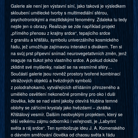
Galerie ale není jen výstavní síní, jako taková je výsledkem
skloubení umělecké tvorby s multimediální sférou,
psychotronickými a mezilidskými fenomény. Zdaleka tu tedy
nejde jen o obrazy. Realizuje se zde například projekt
„přímého přenosu z krajiny srdce“, tepajícího srdce
z granátu a křišťálu, symbolu univerzálního kosmického
řádu, jež umožňuje zajímavou interakci s divákem. Ten si
na svůj prst připevní snímač neurovegetativních změn, jenž
reaguje na tlukot jeho vlastního srdce. A pokud dokáže
zklidnit své myšlenky, naladí se na vesmírné sféry…
Součástí galerie jsou rovněž prostory tvořené kombinací
vitrážových objektů a hvězdných symbolů
z polodrahokamů, vytvářejících střídáním přirozeného a
umělého osvětlení nekonečné proměny pro oko i duši
člověka, kde se nad vámi jakoby otevírá hlubina temné
oblohy se zářícími krystaly jako hvězdami – zkrátka
Křištálový vesmír. Dalším neobvyklým projektem, který se
těší velkému zájmu odborníků i veřejnosti, je „Labyrint
světa a ráj srdce“. Ten symbolizuje ideu J. A. Komenského
o dávném směřování člověka od chaosu světa k řádu