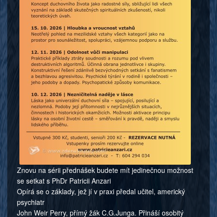
Znovu na sérii přednášek budete mít jedinečnou možnost
se setkat s PhDr Patricii Anzari
Opírá se o základy, jež jí v praxi předal učitel, americký
psychiatr
John Weir Perry, přímý žák C.G.Junga. Přináší osobitý