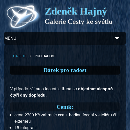
Zdeněk Hajný
Galerie Cesty ke světlu
MENU
Úvod
GALERIE
PRO RADOST
Zdeněk Hajný
Dárek pro radost
Ukázky z díla
V případě zájmu o focení je třeba se
objednat alespoň
Galerie
čtyři dny dopředu
.
Program
Ceník:
cena 2700 Kč zahrnuje cca 1 hodinu focení v ateliéru či
Doprovodný prodej
exteriéru
15 fotografií
Kontakty