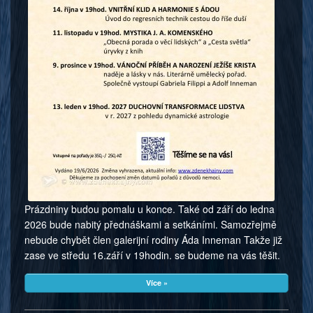
Prázdniny budou pomalu u konce. Také od září do ledna
2026 bude nabitý přednáškami a setkáními. Samozřejmě
nebude chybět člen galerijní rodiny Áda Inneman Takže již
zase ve středu 16.září v 19hodin. se budeme na vás těšit.
Více »