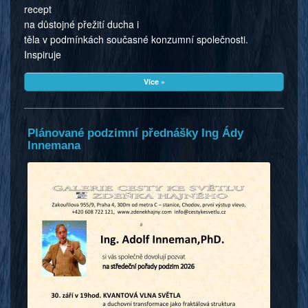
recept
na důstojné přežití ducha i
těla v podmínkách současné konzumní společnosti.
Inspiruje
Více »
Plánované podzimní přednášky Ing Ády
Innemana