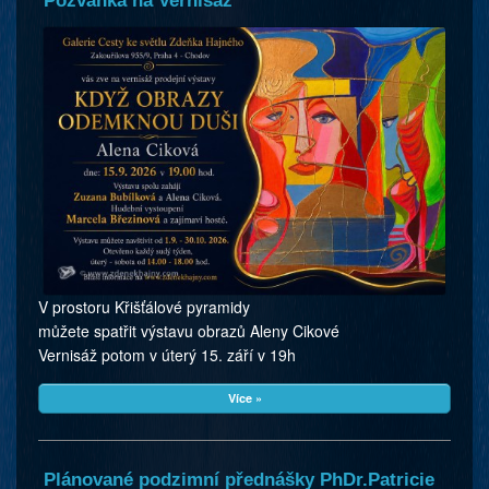
Pozvánka na Vernisáž
V prostoru Křišťálové pyramidy
můžete spatřit výstavu obrazů Aleny Cikové
Vernisáž potom v úterý 15. září v 19h
Více »
Plánované podzimní přednášky PhDr.Patricie