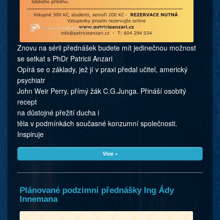
Znovu na sérii přednášek budete mít jedinečnou možnost
se setkat s PhDr Patricii Anzari
Opírá se o základy, jež jí v praxi předal učitel, americký
psychiatr
John Weir Perry, přímý žák C.G.Junga. Přináší osobitý
recept
na důstojné přežití ducha i
těla v podmínkách současné konzumní společnosti.
Inspiruje
Více »
Plánované podzimní přednášky Ing Ády
Innemana