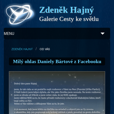
Zdeněk Hajný
Galerie Cesty ke světlu
MENU
Úvod
ZDENĚK HAJNÝ
OD VÁS
Zdeněk Hajný
Milý ohlas Daniely Bártové z Facebooku
Ukázky z díla
Galerie
Program
Doprovodný prodej
Kontakty