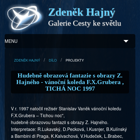
Zdeněk Hajný
Galerie Cesty ke světlu
MENU
Úvod
ZDENĚK HAJNÝ
DÍLO
PROJEKTY
Zdeněk Hajný
Hudebně obrazová fantazie s obrazy Z.
Hajného - vánoční koleda F.X.Grubera ,
Ukázky z díla
TICHÁ NOC 1997
Galerie
V r. 1997 natočil režisér Stanislav Vaněk vánoční koledu
Program
F.X.Grubera – Tichou noc",
hudebně obrazovou fantazii s obrazy Z. Hajného.
Doprovodný prodej
Interpretace: R.Lukavský, D.Pecková, I.Kusnjer, B.Kulínský
a Bambini di Praga, K.Kalvachová, V.Hudeček, L.Brabec,
Kontakty