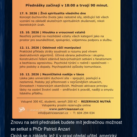
Znovu na sérii přednášek budete mít jedinečnou možnost
se setkat s PhDr Patricii Anzari
Opírá se o základy, jež jí v praxi předal učitel, americký