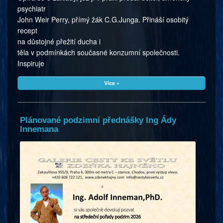
psychiatr
John Weir Perry, přímý žák C.G.Junga. Přináší osobitý
recept
na důstojné přežití ducha i
těla v podmínkách současné konzumní společnosti.
Inspiruje
Více »
Plánované podzimní přednášky Ing Ády
Innemana