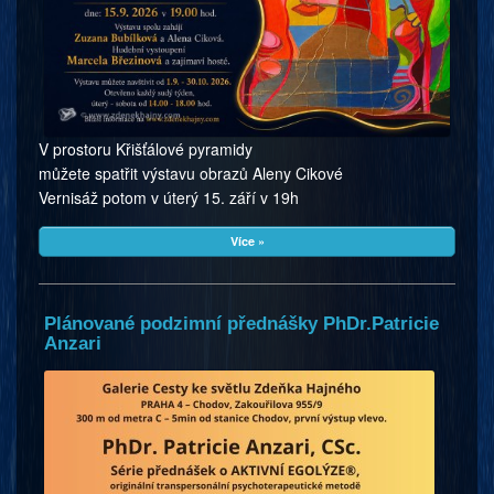
V prostoru Křišťálové pyramidy
můžete spatřit výstavu obrazů Aleny Cikové
Vernisáž potom v úterý 15. září v 19h
Více »
Plánované podzimní přednášky PhDr.Patricie
Anzari