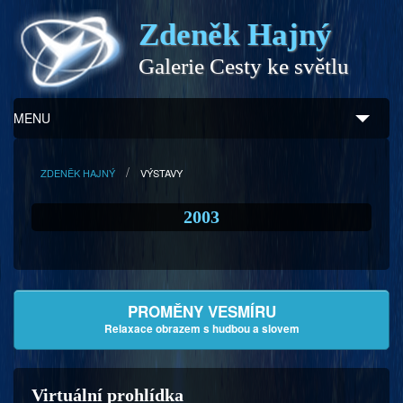
Zdeněk Hajný
Galerie Cesty ke světlu
MENU
Úvod
ZDENĚK HAJNÝ
VÝSTAVY
Zdeněk Hajný
2003
Ukázky z díla
Galerie
PROMĚNY VESMÍRU
Program
Relaxace obrazem s hudbou a slovem
Doprovodný prodej
Virtuální prohlídka
Kontakty