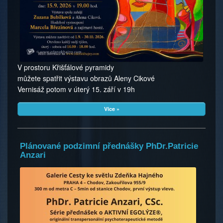
V prostoru Křišťálové pyramidy
můžete spatřit výstavu obrazů Aleny Cikové
Vernisáž potom v úterý 15. září v 19h
Více »
Plánované podzimní přednášky PhDr.Patricie
Anzari