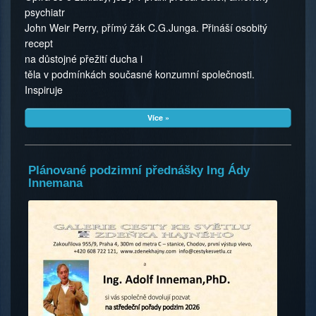
psychiatr
John Weir Perry, přímý žák C.G.Junga. Přináší osobitý
recept
na důstojné přežití ducha i
těla v podmínkách současné konzumní společnosti.
Inspiruje
Více »
Plánované podzimní přednášky Ing Ády
Innemana