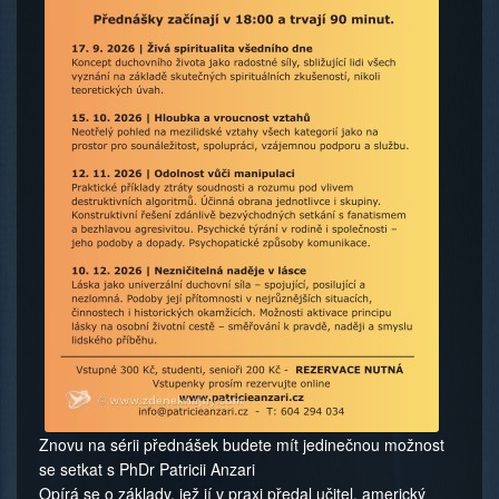
Znovu na sérii přednášek budete mít jedinečnou možnost
se setkat s PhDr Patricii Anzari
Opírá se o základy, jež jí v praxi předal učitel, americký