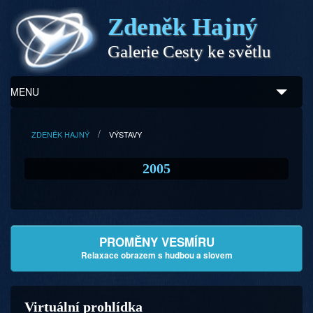
Zdeněk Hajný
Galerie Cesty ke světlu
MENU
Úvod
ZDENĚK HAJNÝ
VÝSTAVY
Zdeněk Hajný
2005
Ukázky z díla
Galerie
PROMĚNY VESMÍRU
Program
Relaxace obrazem s hudbou a slovem
Doprovodný prodej
Virtuální prohlídka
Kontakty