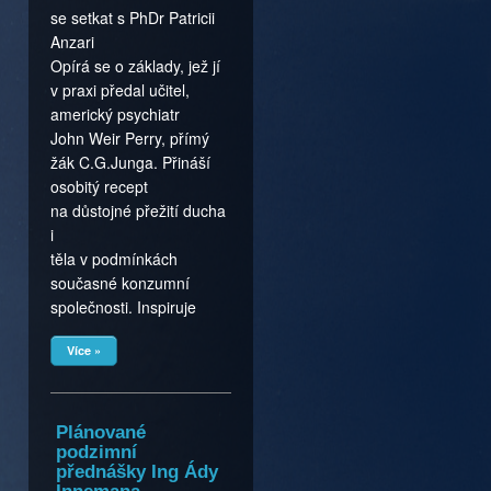
se setkat s PhDr Patricii
Anzari
Opírá se o základy, jež jí
v praxi předal učitel,
americký psychiatr
John Weir Perry, přímý
žák C.G.Junga. Přináší
osobitý recept
na důstojné přežití ducha
i
těla v podmínkách
současné konzumní
společnosti. Inspiruje
Více »
Plánované
podzimní
přednášky Ing Ády