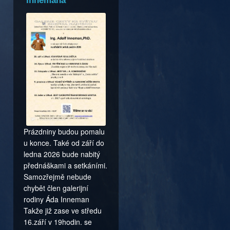
Innemana
Prázdniny budou pomalu
u konce. Také od září do
ledna 2026 bude nabitý
přednáškami a setkáními.
Samozřejmě nebude
chybět člen galerijní
rodiny Áda Inneman
Takže již zase ve středu
16.září v 19hodin. se