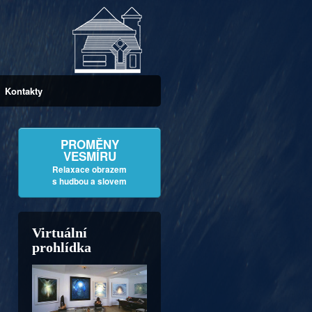
Kontakty
PROMĚNY
VESMÍRU
Relaxace obrazem
s hudbou a slovem
Virtuální
prohlídka