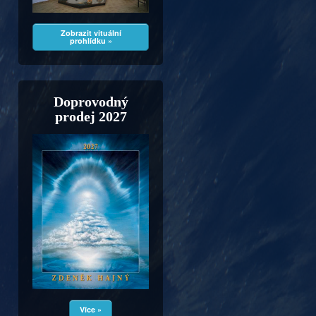
Zobrazit vituální
prohlídku »
Doprovodný
prodej 2027
Více »