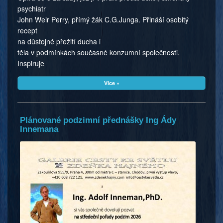
psychiatr
John Weir Perry, přímý žák C.G.Junga. Přináší osobitý
recept
na důstojné přežití ducha i
těla v podmínkách současné konzumní společnosti.
Inspiruje
Více »
Plánované podzimní přednášky Ing Ády
Innemana