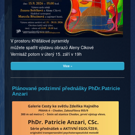
V prostoru Křišťálové pyramidy
můžete spatřit výstavu obrazů Aleny Cikové
Vernisáž potom v úterý 15. září v 19h
Více »
Plánované podzimní přednášky PhDr.Patricie
Anzari