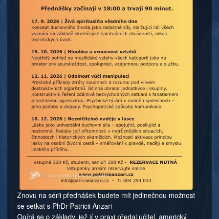
Znovu na sérii přednášek budete mít jedinečnou možnost
se setkat s PhDr Patricii Anzari
Opírá se o základy, jež jí v praxi předal učitel, americký