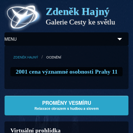
Zdeněk Hajný
Galerie Cesty ke světlu
MENU
Úvod
ZDENĚK HAJNÝ
OCENĚNÍ
Zdeněk Hajný
2001 cena významné osobnosti Prahy 11
Ukázky z díla
Galerie
PROMĚNY VESMÍRU
Program
Relaxace obrazem s hudbou a slovem
Doprovodný prodej
Virtuální prohlídka
Kontakty