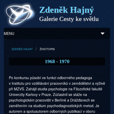
Zdeněk Hajný
Galerie Cesty ke světlu
MENU
Úvod
ZDENĚK HAJNÝ
ŽIVOTOPIS
Zdeněk Hajný
1968 - 1970
Ukázky z díla
Po konkursu působí ve funkci odborného pedagoga
Galerie
v Institutu pro vzdělávání pracovníků v zemědělství a výživě
při MZVŠ. Zahájil studia psychologie na Filozofické fakultě
Program
Univerzity Karlovy v Praze. Zúčastnil se stáže na
psychologickém pracovišti v Berlíně a Drážďanech se
Doprovodný prodej
zaměřením na studium psychodiagnos­tických metod. Je
autorem a spoluautorem odborných publikací v oboru
Kontakty