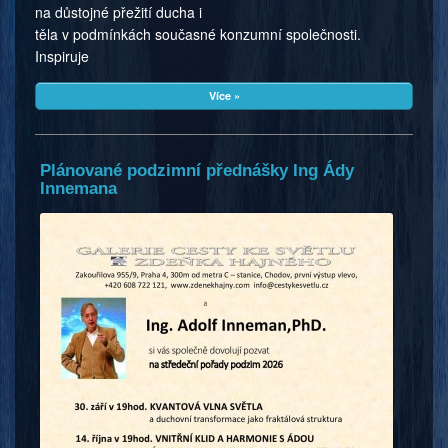
na důstojné přežití ducha i
těla v podmínkách současné konzumní společnosti.
Inspiruje
Více »
Plánované podzimní přednášky Ing Ády
Innemana