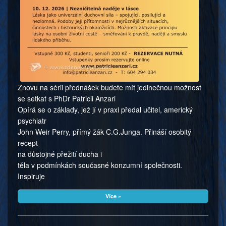
Znovu na sérii přednášek budete mít jedinečnou možnost
se setkat s PhDr Patricii Anzari
Opírá se o základy, jež jí v praxi předal učitel, americký
psychiatr
John Weir Perry, přímý žák C.G.Junga. Přináší osobitý
recept
na důstojné přežití ducha i
těla v podmínkách současné konzumní společnosti.
Inspiruje
Více »