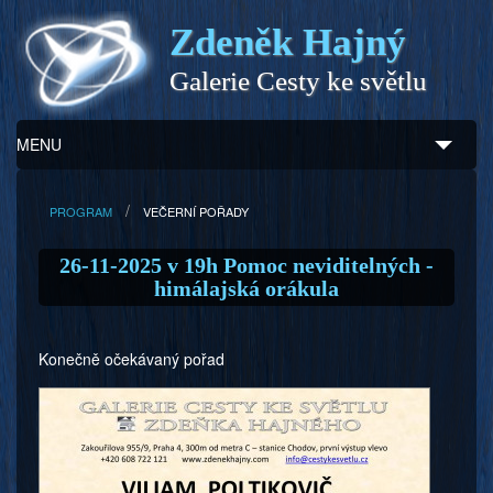
Zdeněk Hajný
Galerie Cesty ke světlu
MENU
Úvod
PROGRAM
VEČERNÍ POŘADY
Zdeněk Hajný
26-11-2025 v 19h Pomoc neviditelných -
himálajská orákula
Ukázky z díla
Galerie
Konečně očekávaný pořad
Program
Doprovodný prodej
Kontakty