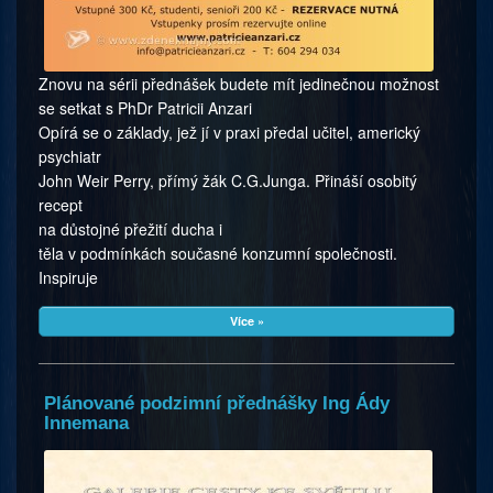
Znovu na sérii přednášek budete mít jedinečnou možnost
se setkat s PhDr Patricii Anzari
Opírá se o základy, jež jí v praxi předal učitel, americký
psychiatr
John Weir Perry, přímý žák C.G.Junga. Přináší osobitý
recept
na důstojné přežití ducha i
těla v podmínkách současné konzumní společnosti.
Inspiruje
Více »
Plánované podzimní přednášky Ing Ády
Innemana