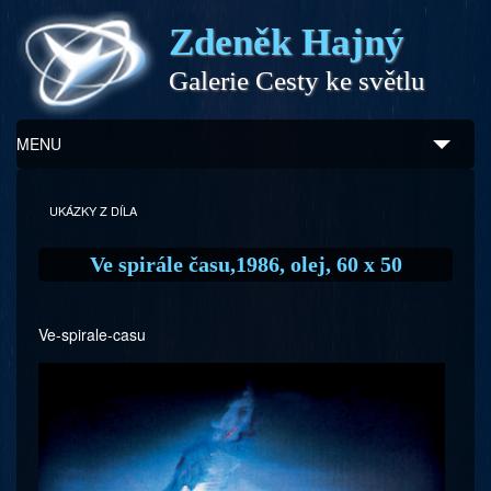
Zdeněk Hajný
Galerie Cesty ke světlu
MENU
Úvod
UKÁZKY Z DÍLA
Zdeněk Hajný
Ve spirále času,1986, olej, 60 x 50
Ukázky z díla
Ve-spirale-casu
Galerie
Program
Doprovodný prodej
Kontakty