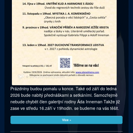
Prázdniny budou pomalu u konce. Také od září do ledna
2026 bude nabitý přednáškami a setkáními. Samozřejmě
nebude chybět člen galerijní rodiny Áda Inneman Takže již
zase ve středu 16.září v 19hodin. se budeme na vás těšit.
Více »