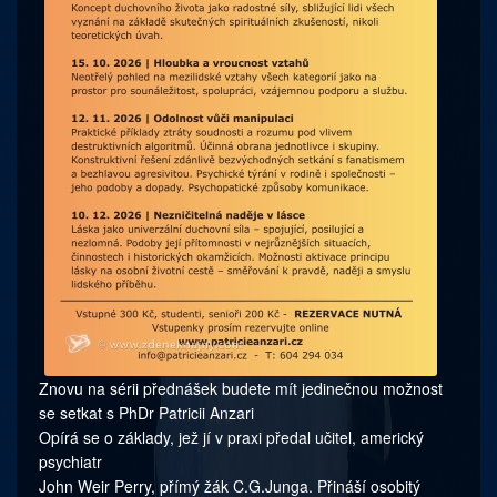
Znovu na sérii přednášek budete mít jedinečnou možnost
se setkat s PhDr Patricii Anzari
Opírá se o základy, jež jí v praxi předal učitel, americký
psychiatr
John Weir Perry, přímý žák C.G.Junga. Přináší osobitý