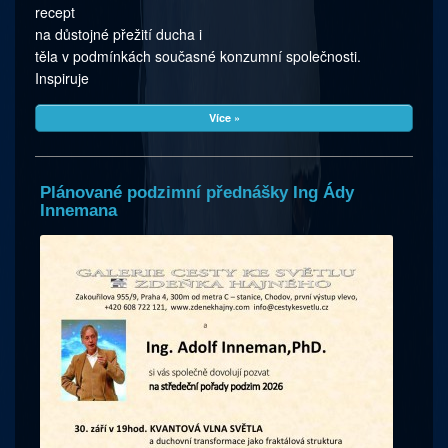
recept
na důstojné přežití ducha i
těla v podmínkách současné konzumní společnosti.
Inspiruje
Více »
Plánované podzimní přednášky Ing Ády
Innemana