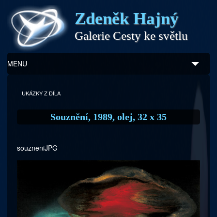
Zdeněk Hajný
Galerie Cesty ke světlu
MENU
Úvod
UKÁZKY Z DÍLA
Zdeněk Hajný
Souznění, 1989, olej, 32 x 35
Ukázky z díla
souzneniJPG
Galerie
Program
Doprovodný prodej
Kontakty