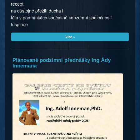
recept
na důstojné přežití ducha i
těla v podmínkách současné konzumní společnosti.
Inspiruje
Více »
Plánované podzimní přednášky Ing Ády
Innemana