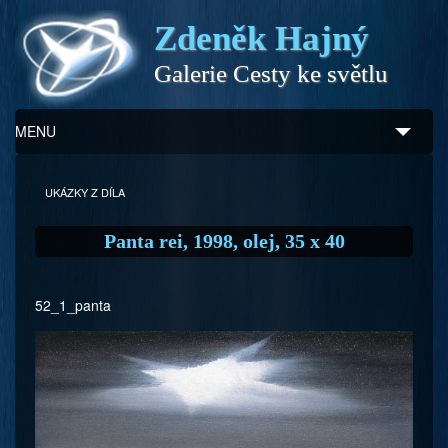
Zdeněk Hajný
Galerie Cesty ke světlu
MENU
Úvod
UKÁZKY Z DÍLA
Zdeněk Hajný
Panta rei, 1998, olej, 35 x 40
Ukázky z díla
52_1_panta
Galerie
Program
Doprovodný prodej
Kontakty