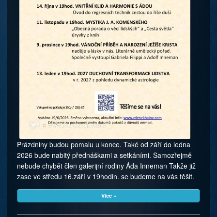
Prázdniny budou pomalu u konce. Také od září do ledna
2026 bude nabitý přednáškami a setkáními. Samozřejmě
nebude chybět člen galerijní rodiny Áda Inneman Takže již
zase ve středu 16.září v 19hodin. se budeme na vás těšit.
Více »