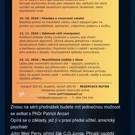
Znovu na sérii přednášek budete mít jedinečnou možnost
se setkat s PhDr Patricii Anzari
Opírá se o základy, jež jí v praxi předal učitel, americký
psychiatr
John Weir Perry, přímý žák C.G.Junga. Přináší osobitý