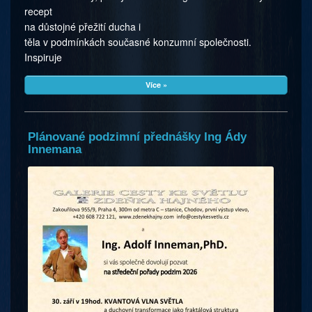
recept
na důstojné přežití ducha i
těla v podmínkách současné konzumní společnosti.
Inspiruje
Více »
Plánované podzimní přednášky Ing Ády
Innemana