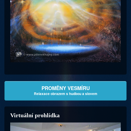
PROMĚNY VESMÍRU
Relaxace obrazem s hudbou a slovem
Virtuální prohlídka