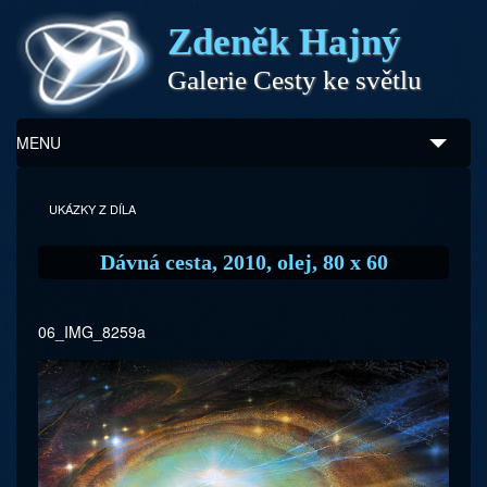
Zdeněk Hajný
Galerie Cesty ke světlu
MENU
Úvod
UKÁZKY Z DÍLA
Zdeněk Hajný
Dávná cesta, 2010, olej, 80 x 60
Ukázky z díla
06_IMG_8259a
Galerie
Program
Doprovodný prodej
Kontakty