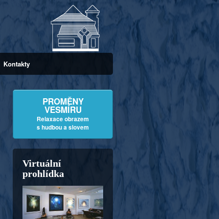
Kontakty
PROMĚNY
VESMÍRU
Relaxace obrazem
s hudbou a slovem
Virtuální
prohlídka