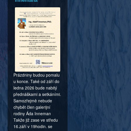
Innemana
Prázdniny budou pomalu
u konce. Také od září do
ledna 2026 bude nabitý
přednáškami a setkáními.
Samozřejmě nebude
chybět člen galerijní
rodiny Áda Inneman
Takže již zase ve středu
16.září v 19hodin. se