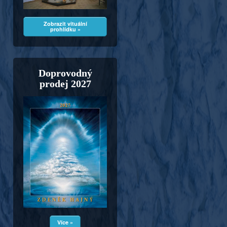
Zobrazit vituální
prohlídku »
Doprovodný
prodej 2027
Více »