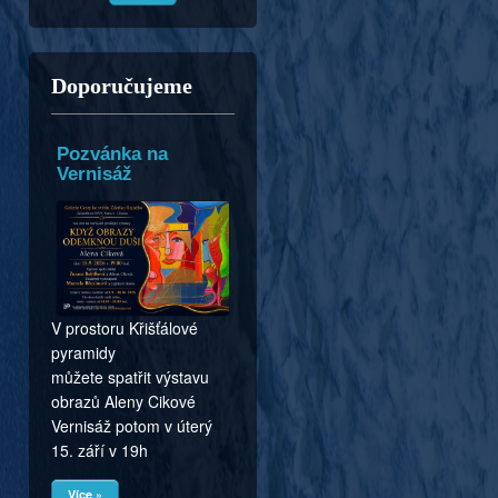
Doporučujeme
Pozvánka na
Vernisáž
V prostoru Křišťálové
pyramidy
můžete spatřit výstavu
obrazů Aleny Cikové
Vernisáž potom v úterý
15. září v 19h
Více »