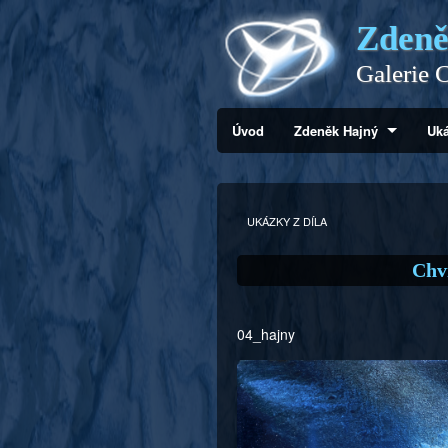
Zdeně
Galerie C
Úvod
Zdeněk Hajný
Uká
UKÁZKY Z DÍLA
Chví
04_hajny