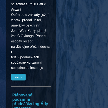
se setkat s PhDr Patricii
Anzari
Opírá se o základy, jež jí
v praxi předal učitel,
americký psychiatr
John Weir Perry, přímý
žák C.G.Junga. Přináší
osobitý recept
na důstojné přežití ducha
i
těla v podmínkách
současné konzumní
společnosti. Inspiruje
Více »
Plánované
podzimní
přednášky Ing Ády